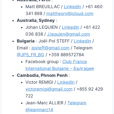
Matt BREUILLAC /
LinkedIn
/ +61 460
341 898 /
mattheory@icloud.com
Australia, Sydney
:
Johan LEQUIEN /
LinkedIn
/ +61 422
036 838 /
J.lequien@gmail.com
Bulgaria
: Joël-Pol STEFF /
LinkedIn
/
Email :
jpsteff@gmail.com
/ Telegram
@JPS_FR_BG
/ +359 889572784
Facebook group :
Club France
International Bulgarie – България
Cambodia, Phnom Penh
:
Victor REMIGI /
LinkedIn
/
victoremigi@gmail.com
/ +855 92 429
722
Jean-Marc ALLIER /
Telegram
@jeanmarc14