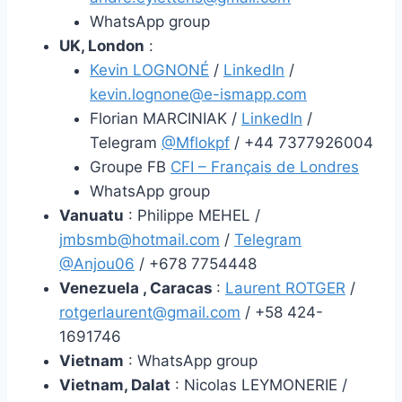
WhatsApp group
UK, London
:
Kevin LOGNONÉ
/
LinkedIn
/
kevin.lognone@e-ismapp.com
Florian MARCINIAK /
LinkedIn
/
Telegram
@Mflokpf
/ +44 7377926004
Groupe FB
CFI – Français de Londres
WhatsApp group
Vanuatu
: Philippe MEHEL /
jmbsmb@hotmail.com
/
Telegram
@Anjou06
/ +678 7754448
Venezuela , Caracas
:
Laurent ROTGER
/
rotgerlaurent@gmail.com
/ +58 424-
1691746
Vietnam
: WhatsApp group
Vietnam, Dalat
: Nicolas LEYMONERIE /