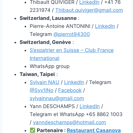
Thibault QUIVIGER /
LinkedIn
/ +41 76
2231974 /
Thibaut.quiviger@gmail.com
Switzerland, Lausanne
:
Pierre-Antoine ANTONINI /
LinkedIn
/
Telegram
@pierrot94300
Switzerland, Genève
:
S’expatrier en Suisse – Club France
International
WhatsApp group
Taiwan, Taipei
:
Sylvain NAU
/
LinkedIn
/ Telegram
@Syv1lNo
/
Facebook
/
sylvainnau@gmail.com
Yann DESCHAMPS /
LinkedIn
/
Telegram et WhatsApp +65 8862 1003
/
yanndeschamps@hotmail.com
Partenaire :
Restaurant Casanova