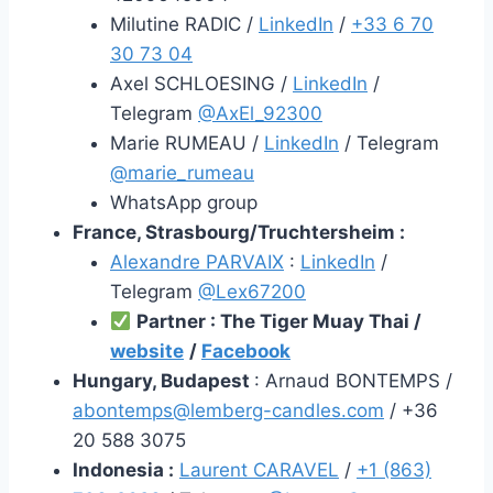
Milutine RADIC /
LinkedIn
/
+33 6 70
30 73 04
Axel SCHLOESING /
LinkedIn
/
Telegram
@AxEl_92300
Marie RUMEAU /
LinkedIn
/ Telegram
@marie_rumeau
WhatsApp group
France, Strasbourg/
Truchtersheim
:
Alexandre PARVAIX
:
LinkedIn
/
Telegram
@Lex67200
Partner : The Tiger Muay Thai /
website
/
Facebook
Hungary, Budapest
: Arnaud BONTEMPS /
abontemps@lemberg-candles.com
/ +36
20 588 3075
Indonesia :
Laurent CARAVEL
/
+1 (863)