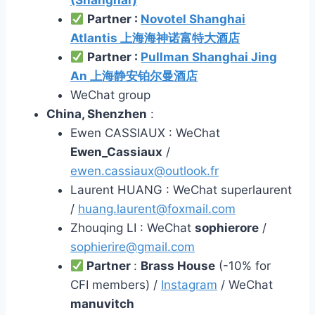
(Shanghai)
Partner :
Novotel Shanghai
Atlantis 上海海神诺富特大酒店
Partner :
Pullman Shanghai Jing
An 上海静安铂尔曼酒店
WeChat group
China, Shenzhen
:
Ewen CASSIAUX : WeChat
Ewen_Cassiaux
/
ewen.cassiaux@outlook.fr
Laurent HUANG : WeChat superlaurent
/
huang.laurent@foxmail.com
Zhouqing LI : WeChat
sophierore
/
sophierire@gmail.com
Partner
:
Brass House
(-10% for
CFI members) /
Instagram
/ WeChat
manuvitch