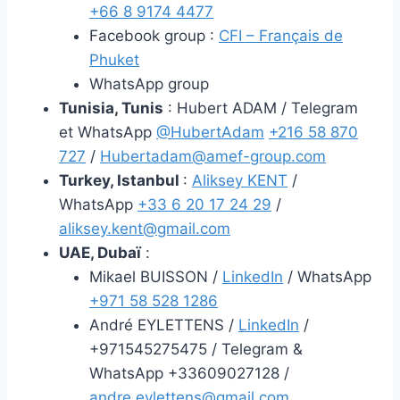
+66 8 9174 4477
Facebook group :
CFI – Français de
Phuket
WhatsApp group
Tunisia, Tunis
: Hubert ADAM / Telegram
et WhatsApp
@HubertAdam
+216 58 870
727
/
Hubertadam@amef-group.com
Turkey, Istanbul
:
Aliksey KENT
/
WhatsApp
+33 6 20 17 24 29
/
aliksey.kent@gmail.com
UAE, Dubaï
:
Mikael BUISSON /
LinkedIn
/ WhatsApp
+971 58 528 1286
André EYLETTENS /
LinkedIn
/
+971545275475 / Telegram &
WhatsApp +33609027128 /
andre.eylettens@gmail.com