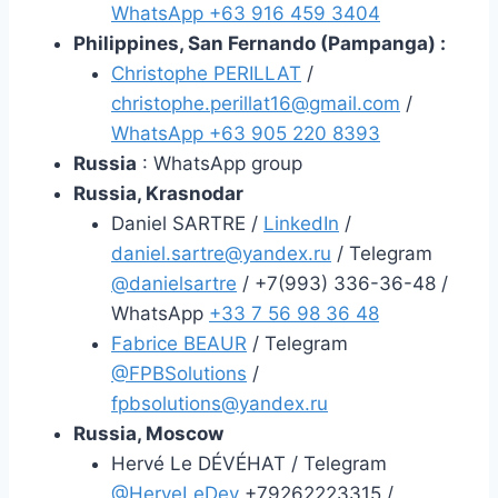
WhatsApp +63 916 459 3404
Philippines, San Fernando (Pampanga) :
Christophe PERILLAT
/
christophe.perillat16@gmail.com
/
WhatsApp +63 905 220 8393
Russia
: WhatsApp group
Russia, Krasnodar
Daniel SARTRE /
LinkedIn
/
daniel.sartre@yandex.ru
/ Telegram
@danielsartre
/ +7(993) 336-36-48 /
WhatsApp
+33 7 56 98 36 48
Fabrice BEAUR
/ Telegram
@FPBSolutions
/
fpbsolutions@yandex.ru
Russia, Moscow
Hervé Le DÉVÉHAT / Telegram
@HerveLeDev
+79262223315 /