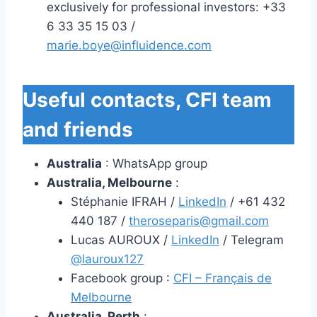
exclusively for professional investors: +33
6 33 35 15 03 /
marie.boye@influidence.com
Useful contacts, CFI team
and friends
Australia
: WhatsApp group
Australia, Melbourne
:
Stéphanie IFRAH /
LinkedIn
/ +61 432
440 187 /
theroseparis@gmail.com
Lucas AUROUX /
LinkedIn
/ Telegram
@lauroux127
Facebook group :
CFI – Français de
Melbourne
Australia, Perth
: