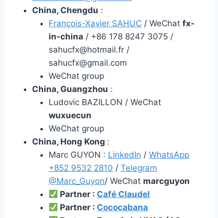
China, Chengdu
:
François-Xavier SAHUC
/ WeChat
fx-
in-china
/ +86 178 8247 3075 /
sahucfx@hotmail.fr
/
sahucfx@gmail.com
WeChat group
China, Guangzhou
:
Ludovic BAZILLON / WeChat
wuxuecun
WeChat group
China, Hong Kong
:
Marc GUYON :
LinkedIn
/
WhatsApp
+852 9532 2810
/
Telegram
@Marc_Guyon
/ WeChat
marcguyon
Partner :
Café Claudel
Partner
:
Cococabana