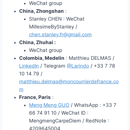
WeChat group
China, Zhongshan
:
Stanley CHEN : WeChat
MillesimeByStanley /
chen.stanley.fr@gmail.com
China, Zhuhai :
WeChat group
Colombia, Medelin
: Matthieu DELMAS /
LinkedIn
/ Telegram
@Larindo
/ +33 7 78
10 14 79 /
matthieu.delmas@moncourrierdefrance.co
m
France, Paris
:
Meng Meng GUO
/ WhatsApp : +33 7
66 74 91 10 / WeChat ID :
MengmengCarpeDiem / RedNote :
4209645004