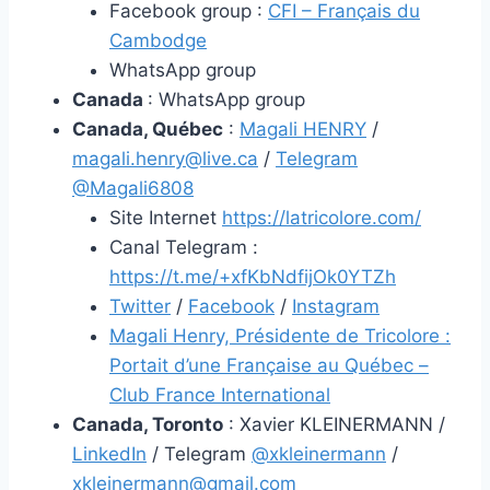
Facebook group :
CFI – Français du
Cambodge
WhatsApp group
Canada
: WhatsApp group
Canada, Québec
:
Magali HENRY
/
magali.henry@live.ca
/
Telegram
@Magali6808
Site Internet
https://latricolore.com/
Canal Telegram :
https://t.me/+xfKbNdfijOk0YTZh
Twitter
/
Facebook
/
Instagram
Magali Henry, Présidente de Tricolore :
Portait d’une Française au Québec –
Club France International
Canada, Toronto
: Xavier KLEINERMANN /
LinkedIn
/ Telegram
@xkleinermann
/
xkleinermann@gmail.com