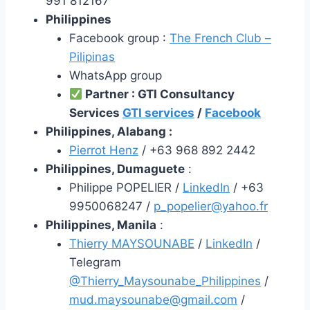
991 812167
Philippines
Facebook group :
The French Club –
Pilipinas
WhatsApp group
Partner
:
GTI Consultancy
Services
GTI services
/
Facebook
Philippines, Alabang :
Pierrot Henz
/ +63 968 892 2442
Philippines, Dumaguete
:
Philippe POPELIER /
LinkedIn
/ +63
9950068247 /
p_popelier@yahoo.fr
Philippines, Manila
:
Thierry MAYSOUNABE
/
Link
e
dIn
/
Telegram
@Thierry_Maysounabe_Philippines
/
mud.maysounabe@gmail.com
/