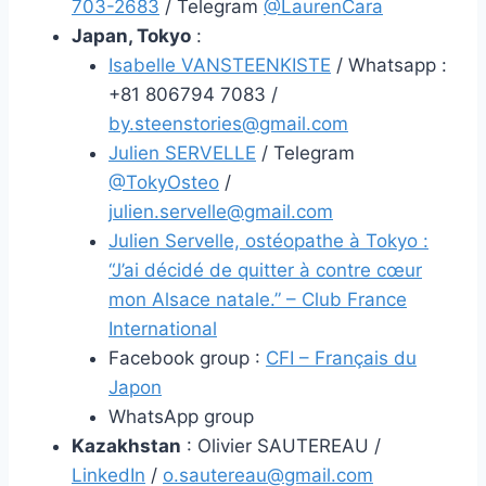
703-2683
/ Telegram
@LaurenCara
Japan, Tokyo
:
Isabelle VANSTEENKISTE
/ Whatsapp :
+81 806794 7083 /
by.steenstories@gmail.com
Julien SERVELLE
/ Telegram
@TokyOsteo
/
julien.servelle@gmail.com
Julien Servelle, ostéopathe à Tokyo :
“J’ai décidé de quitter à contre cœur
mon Alsace natale.” – Club France
International
Facebook group :
CFI – Français du
Japon
WhatsApp group
Kazakhstan
: Olivier SAUTEREAU /
LinkedIn
/
o.sautereau@gmail.com