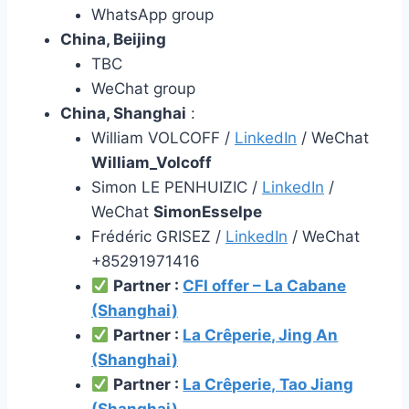
WhatsApp group
China, Beijing
TBC
WeChat group
China, Shanghai
:
William VOLCOFF /
LinkedIn
/ WeChat
William_Volcoff
Simon LE PENHUIZIC /
LinkedIn
/
WeChat
SimonEsselpe
Frédéric GRISEZ /
LinkedIn
/ WeChat
+85291971416
Partner :
CFI offer – La Cabane
(Shanghai)
Partner :
La Crêperie, Jing An
(Shanghai)
Partner :
La Crêperie, Tao Jiang