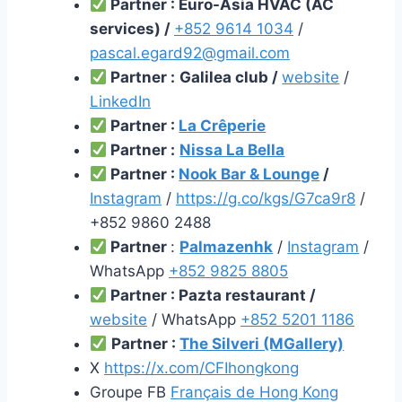
Partner
: Euro-Asia HVAC (AC
services) /
+852 9614 1034
/
pascal.egard92@gmail.com
Partner
:
Galilea club /
website
/
LinkedIn
Partner
:
La Crêperie
Partner
:
Nissa La Bella
Partner
:
Nook Bar & Lounge
/
Instagram
/
https://g.co/kgs/G7ca9r8
/
+852 9860 2488
Partner
:
Palmazenhk
/
Instagram
/
WhatsApp
+852 9825 8805
Partner
: Pazta restaurant /
website
/ WhatsApp
+852 5201 1186
Partner :
The Silveri (MGallery)
X
https://x.com/CFIhongkong
Groupe FB
Français de Hong Kong