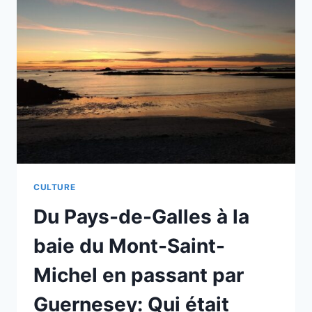
ET
INNOVATIONS
DE
MARGUERITE
CHANVRIL,
PIONNIÈRE
DE
LA
RESPONSABILITÉ
SOCIALE
ET
ENVIRONNEMENTALE
(RSE)
CULTURE
DES
Du Pays-de-Galles à la
ENTREPRISES
baie du Mont-Saint-
Michel en passant par
Guernesey: Qui était