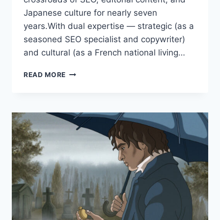
Japanese culture for nearly seven
years.With dual expertise — strategic (as a
seasoned SEO specialist and copywriter)
and cultural (as a French national living…
JAPAN
READ MORE
*
MEET
OUR
MEMBERS:
ISABELLE
VANSTEENKISTE