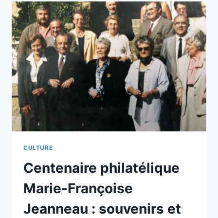
SOUVENIRS
DE
L’HORLOGER
ET
BIJOUTIER
LÉON
LOGNONÉ
(1899
–
1984)
CULTURE
Centenaire philatélique
Marie-Françoise
Jeanneau : souvenirs et