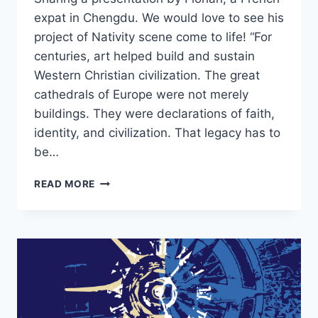
expat in Chengdu. We would love to see his
project of Nativity scene come to life! “For
centuries, art helped build and sustain
Western Christian civilization. The great
cathedrals of Europe were not merely
buildings. They were declarations of faith,
identity, and civilization. That legacy has to
be…
CHENGDU
READ MORE
*
FLORIAN,
A
FRENCH
ARTIST
WITH
A
PURPOSE