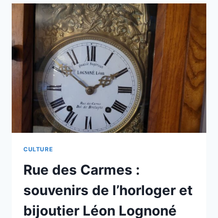
À
LA
BAIE
DU
MONT-
SAINT-
MICHEL
EN
PASSANT
PAR
GUERNESEY:
QUI
ÉTAIT
SAINT
SAMSON
CULTURE
?
Rue des Carmes :
souvenirs de l’horloger et
bijoutier Léon Lognoné