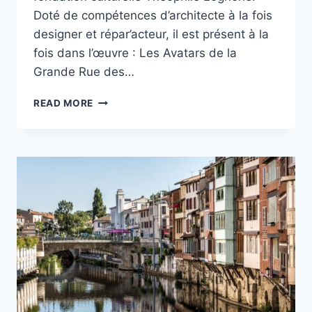
Doté de compétences d’architecte à la fois
designer et répar’acteur, il est présent à la
fois dans l’œuvre : Les Avatars de la
Grande Rue des…
ELOUAN
READ MORE
LOGNONÉ
:
PERPÉTUER
ET
RÉINVENTER
UNE
ODYSSÉE
DU
DESIGN
HORLOGER