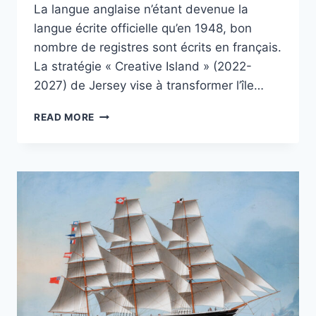
La langue anglaise n’étant devenue la
langue écrite officielle qu’en 1948, bon
nombre de registres sont écrits en français.
La stratégie « Creative Island » (2022-
2027) de Jersey vise à transformer l’île…
DOCUMENTS
READ MORE
ANCIENS,
GÉNÉALOGIES
ET
INTERACTIONS
SOCIALES
DES
FAMILLES
CHANVRIL,
TISSON
ET
HÉREL
SUR
L’ÎLE