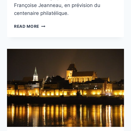
Françoise Jeanneau, en prévision du
centenaire philatélique.
CENTENAIRE
READ MORE
PHILATÉLIQUE
MARIE-
FRANÇOISE
JEANNEAU
:
SOUVENIRS
ET
ÉLÉMENTS
ICONOGRAPHIQUES
RASSEMBLÉS
PAR
LA
FONDATION
CULTURELLE
AUGUSTIN
JEANNEAU