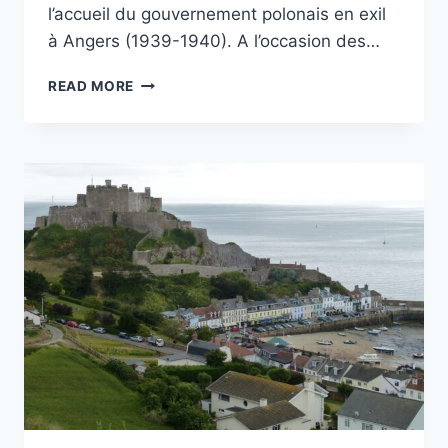
l’accueil du gouvernement polonais en exil
à Angers (1939-1940). A l’occasion des…
NICOLAS
READ MORE
COPERNIC,
TORUŃ
ET
LA
CONFLUENCE
ANGEVINE
ENTRE
ANJOU,
BRETAGNE
ET
POLOGNE