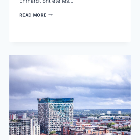
Ehrhardt ont été les…
AVEC
READ MORE
UNE
HISTOIRE
HORLOGÈRE
PROFONDÉMENT
ENRACINÉE,
POURQUOI
BIRMINGHAM
EST
SURNOMMÉE
LA
«
VILLE
AUX
MILLE
MÉTIERS
»
?