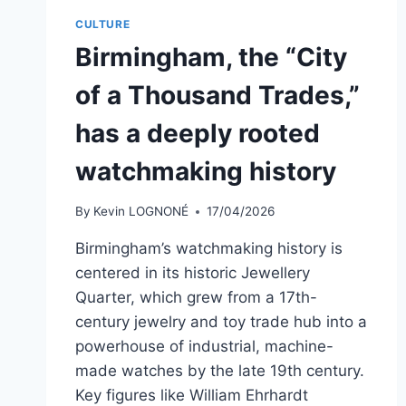
TRAVAUX
CULTURE
DE
Birmingham, the “City
L’INDUSTRIE
DE
of a Thousand Trades,”
TOUTES
LES
has a deeply rooted
NATIONS
watchmaking history
By
Kevin LOGNONÉ
17/04/2026
Birmingham’s watchmaking history is
centered in its historic Jewellery
Quarter, which grew from a 17th-
century jewelry and toy trade hub into a
powerhouse of industrial, machine-
made watches by the late 19th century.
Key figures like William Ehrhardt