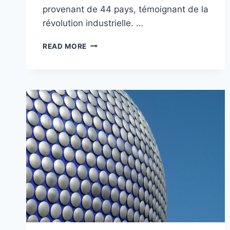
provenant de 44 pays, témoignant de la
révolution industrielle. …
WILLIAM
READ MORE
EHRHARDT
(1831-
1897),
UN
HORLOGER
ARRIVÉ
EN
ANGLETERRE
EN
1851,
ANNÉE
DE
LA
GRANDE
EXPOSITION
UNIVERSELLE
DES