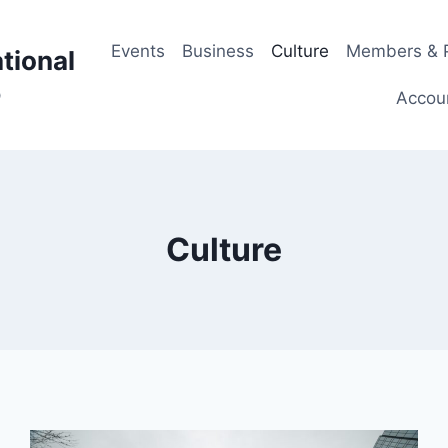
Events
Business
Culture
Members & P
tional
p
Accou
Culture