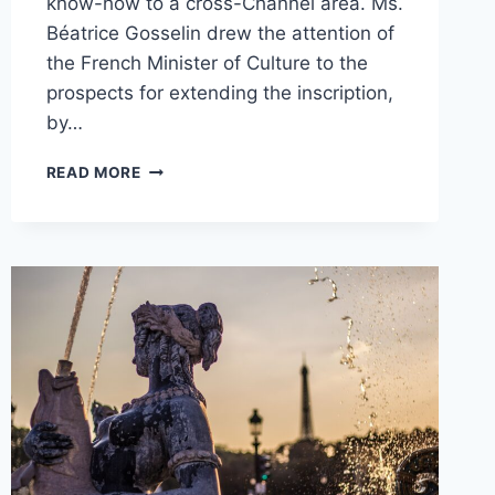
know-how to a cross-Channel area. Ms.
Béatrice Gosselin drew the attention of
the French Minister of Culture to the
prospects for extending the inscription,
by…
EXTENSION
READ MORE
OF
THE
UNESCO
INSCRIPTION
OF
WATCHMAKING
KNOW-
HOW
TO
A
CROSS-
CHANNEL
AREA