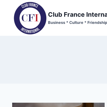
Skip
to
Club France Interna
content
Business * Culture * Friendshi