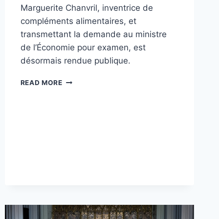
Marguerite Chanvril, inventrice de
compléments alimentaires, et
transmettant la demande au ministre
de l’Économie pour examen, est
désormais rendue publique.
UNE
READ MORE
PROPOSITION
DE
TIMBRE
MARGUERITE
CHANVRIL
PRÉSENTÉE
AUX
SERVICES
DU
PREMIER
MINISTRE