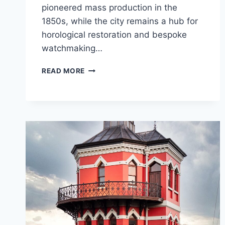
pioneered mass production in the
1850s, while the city remains a hub for
horological restoration and bespoke
watchmaking…
BIRMINGHAM,
READ MORE
THE
“CITY
OF
A
THOUSAND
TRADES,”
HAS
A
DEEPLY
ROOTED
WATCHMAKING
HISTORY