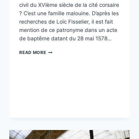
civil du XVIème siècle de la cité corsaire
? C’est une famille malouine. D’après les
recherches de Loïc Fisselier, il est fait
mention de ce patronyme dans un acte
de baptême datant du 28 mai 1578…
VOYAGEZ
READ MORE
À
TRAVERS
LE
TEMPS
ET
RETROUVEZ
LES
ARCHIVES
QUI
ONT
FAIT
SAINT-
MALO