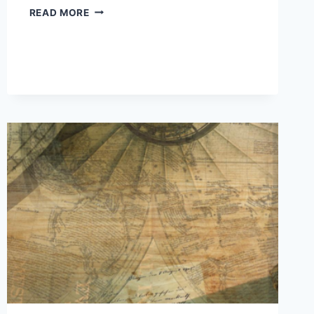
TOUT
READ MORE
CE
QU’IL
FAUT
SAVOIR
SUR
LA
QUESTION
ÉCRITE
SÉNATORIALE
CONCERNANT
L’HORLOGERIE
TRANSMANCHE