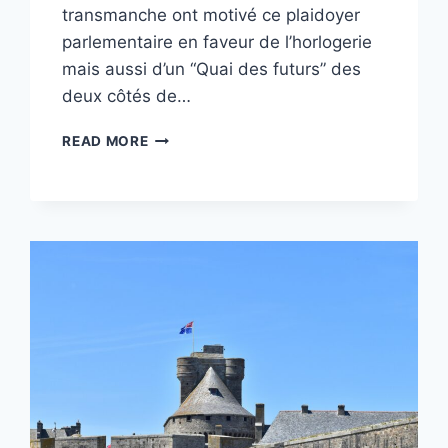
transmanche ont motivé ce plaidoyer
parlementaire en faveur de l’horlogerie
mais aussi d’un “Quai des futurs” des
deux côtés de…
QUELLE
READ MORE
EST
L’HISTOIRE
DERRIÈRE
LA
CRÉATION
DE
LA
BRITISH
WATCH
&
CLOCK
MAKERS
GUILD
?