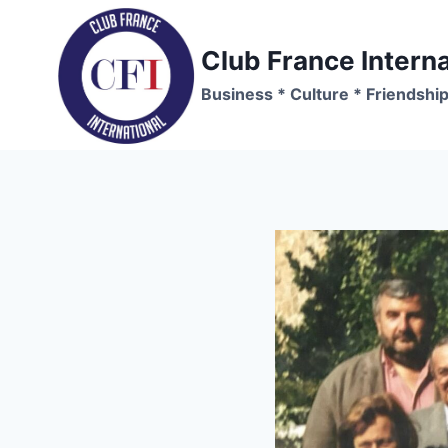
Skip
to
Club France Interna
content
Business * Culture * Friendshi