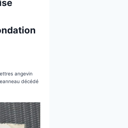
ise
ondation
ettres angevin
e Jeanneau décédé