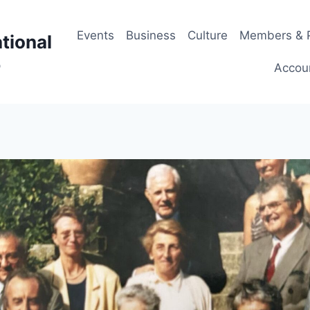
Events
Business
Culture
Members & P
tional
p
Accou