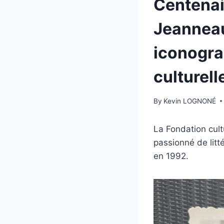
Centenai
Jeanneau
iconogra
culturel
By
Kevin LOGNONÉ
La Fondation cul
passionné de litt
en 1992.