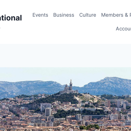
Events
Business
Culture
Members & P
tional
p
Accou