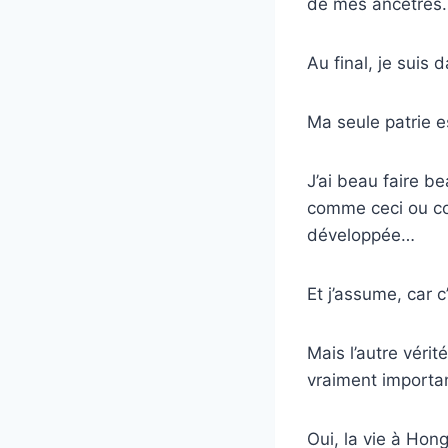
de mes ancêtres
Au final, je suis
Ma seule patrie es
J’ai beau faire b
comme ceci ou co
développée…
Et j’assume, car c’
Mais l’autre véri
vraiment importa
Oui, la vie à Hon