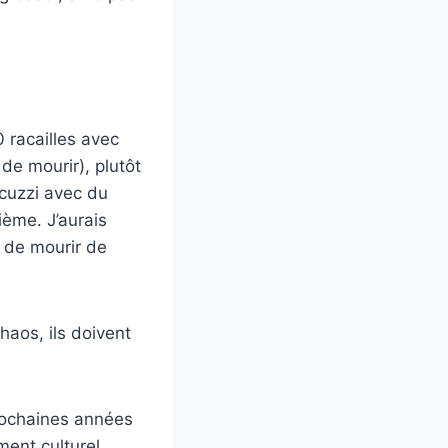
 racailles avec
e mourir), plutôt
acuzzi avec du
ième. J’aurais
 de mourir de
aos, ils doivent
prochaines années
ment culturel