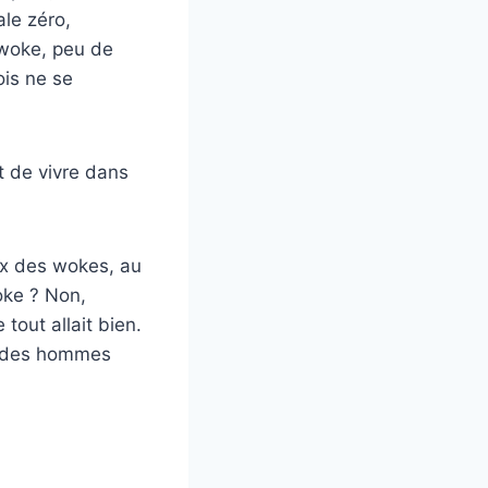
le zéro,
-woke, peu de
is ne se
t de vivre dans
ux des wokes, au
oke ? Non,
tout allait bien.
nt des hommes