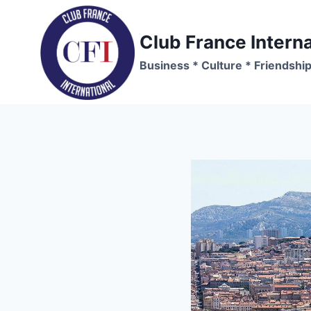
Skip
to
Club France Interna
content
Business * Culture * Friendshi