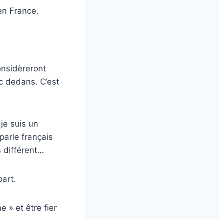
en France.
onsidèreront
c dedans. C’est
je suis un
parle français
s différent…
part.
 » et être fier