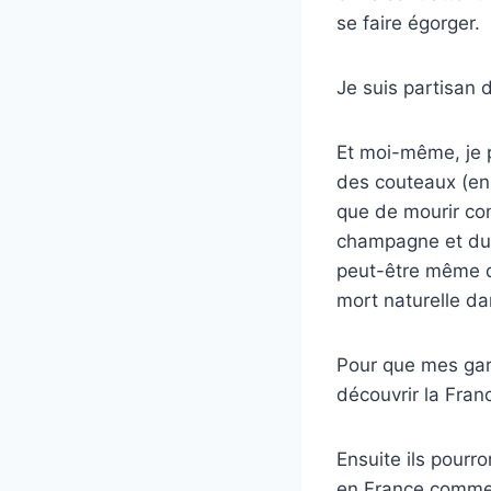
se faire égorger.
Je suis partisan de
Et moi-même, je p
des couteaux (en
que de mourir co
champagne et du c
peut-être même d
mort naturelle dan
Pour que mes garç
découvrir la Fran
Ensuite ils pourr
en France comme u