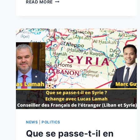
AFFAIRE
READ MORE
RICHARD
FERRAND :
LES
EXPLICATIONS
DU
RN
PAR
JEAN-
LIN
LACAPELLE,
DÉLÉGUÉ
NATIONAL
AUX
FRANÇAIS
DE
L’ÉTRANGER
NEWS
|
POLITICS
Que se passe-t-il en