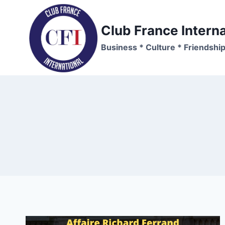
Skip
to
Club France Interna
content
Business * Culture * Friendshi