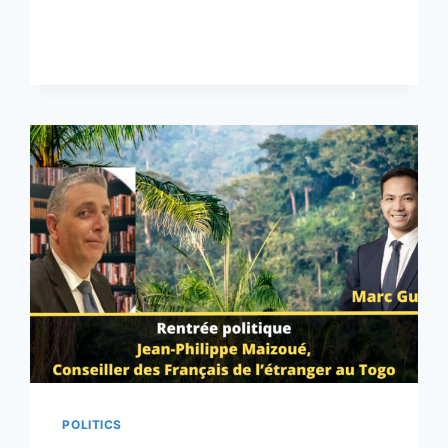
AVEC
NICOLAS
CHAMOUX,
RN,
EX-
CANDIDAT
RECONQUÊTE
AUX
LÉGISLATIVES
POLITICS