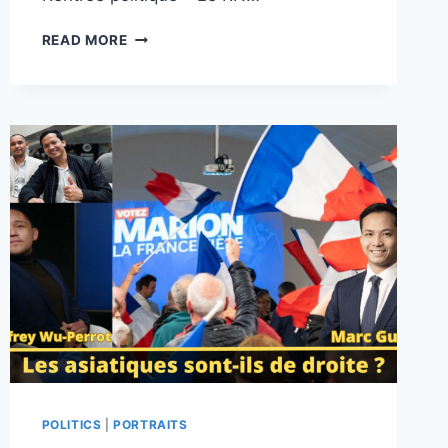
RENTRÉE
READ MORE
POLITIQUE
:
LE
RN
DANS
LA
1ÈRE
CIRCO
DES
FRANÇAIS
ÉTABLIS
HORS
DE
FRANCE
POLITICS
|
PORTRAITS