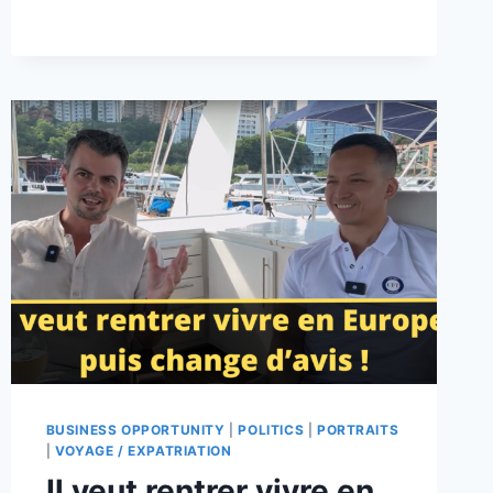
BUSINESS OPPORTUNITY
|
POLITICS
|
PORTRAITS
|
VOYAGE / EXPATRIATION
Il veut rentrer vivre en