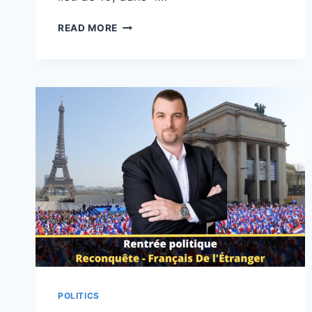
RECOURS
READ MORE
AUX
LÉGISLATIVES
DES
FRANÇAIS
DE
L’ÉTRANGER :
OÙ
EN
SOMMES-
NOUS ?
POLITICS