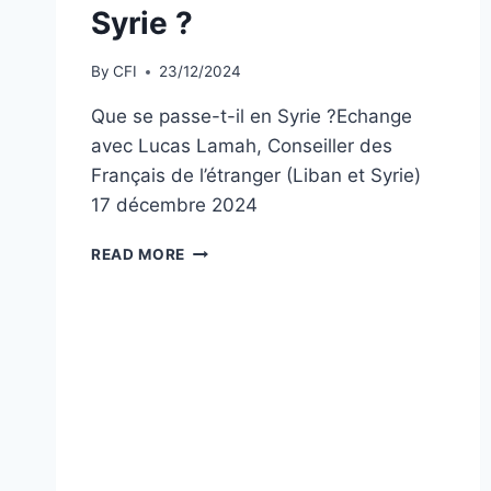
Syrie ?
By
CFI
23/12/2024
Que se passe-t-il en Syrie ?Echange
avec Lucas Lamah, Conseiller des
Français de l’étranger (Liban et Syrie)
17 décembre 2024
QUE
READ MORE
SE
PASSE-
T-
IL
EN
SYRIE
?