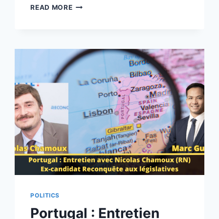
NICOLAS
READ MORE
CONQUER,
PORTE-
PAROLE
DE
DONALD
TRUMP
EN
FRANCE.
POLITICS
Portugal : Entretien