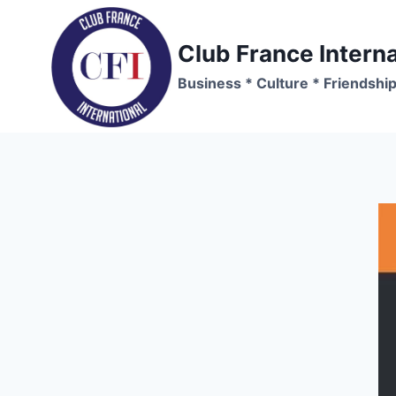
Skip
to
Club France Interna
content
Business * Culture * Friendshi