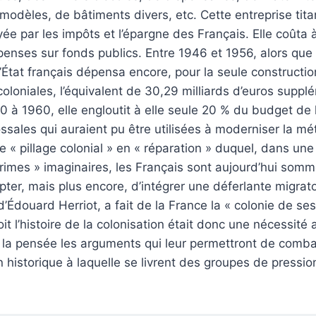
modèles, de bâtiments divers, etc. Cette entreprise tit
ée par les impôts et l’épargne des Français. Elle coûta 
enses sur fonds publics. Entre 1946 et 1956, alors que 
l’État français dépensa encore, pour la seule constructio
 coloniales, l’équivalent de 30,29 milliards d’euros supp
50 à 1960, elle engloutit à elle seule 20 % du budget de l
ales qui auraient pu être utilisées à moderniser la métr
e « pillage colonial » en « réparation » duquel, dans une
crimes » imaginaires, les Français sont aujourd’hui som
ter, mais plus encore, d’intégrer une déferlante migratoi
’Édouard Herriot, a fait de la France la « colonie de ses
it l’histoire de la colonisation était donc une nécessité
 la pensée les arguments qui leur permettront de combat
 historique à laquelle se livrent des groupes de press