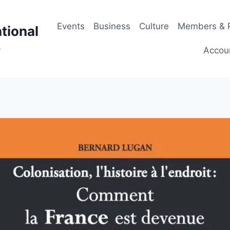
Events
Business
Culture
Members & P
tional
p
Accou