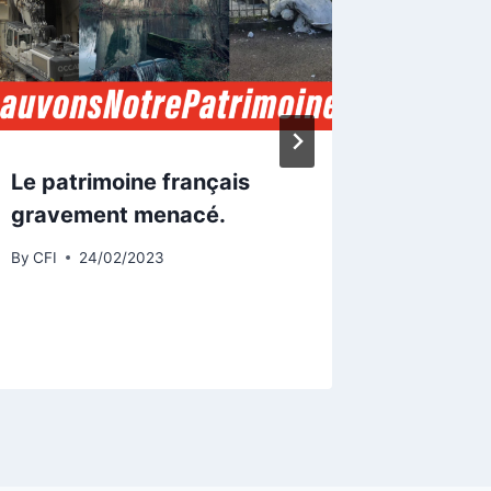
Le patrimoine français
La FAC
gravement menacé.
Biên Ph
février
By
CFI
24/02/2023
By
CFI
1