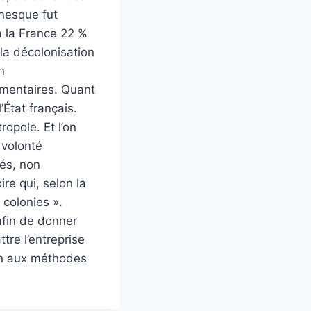
anesque fut
à la France 22 %
la décolonisation
n
lémentaires. Quant
’État français.
opole. Et l’on
 volonté
més, non
re qui, selon la
 colonies ».
 afin de donner
tre l’entreprise
ion aux méthodes