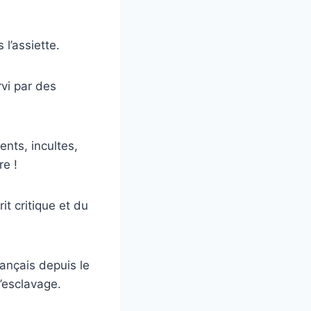
 l’assiette.
rvi par des
ents, incultes,
re !
t critique et du
ançais depuis le
l’esclavage.