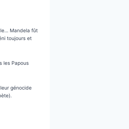
ule… Mandela fût
éni toujours et
s les Papous
leur génocide
hète).