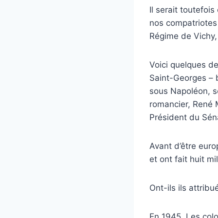
Il serait toutefoi
nos compatriotes
Régime de Vichy
Voici quelques de
Saint-Georges – b
sous Napoléon, s
romancier, René 
Président du Sén
Avant d’être euro
et ont fait huit m
Ont-ils ils attrib
En 1945, Les col