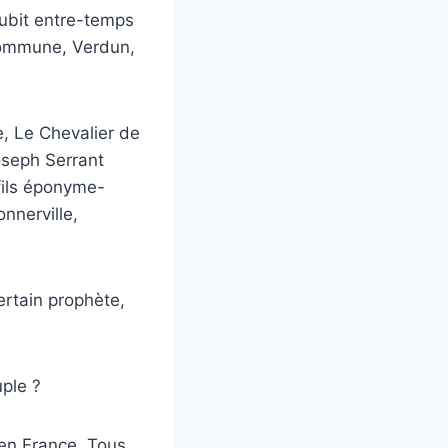
 subit entre-temps
 Commune, Verdun,
e, Le Chevalier de
oseph Serrant
fils éponyme-
nnerville,
ertain prophète,
uple ?
 en France. Tous