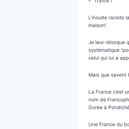
– “Traître !”
L’insulte raciste 
maison”.
Je leur rétorque 
systématique “pou
celui qui lui a app
Mais que savent l
La France c’est un
nom de Francopho
Gorée à Pondichér
Une France du bou