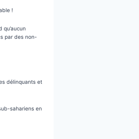
able !
d qu’aucun
és par des non-
es délinquants et
 sub-sahariens en