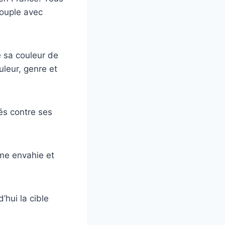
couple avec
e sa couleur de
uleur, genre et
és contre ses
ime envahie et
’hui la cible