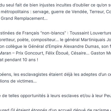
s du seul fait de bien injustes incultes d’oublier ce qu’on
 métropolitains : servage, guerre de Vendée, Terreur,
, Grand Remplacement…
stinées de Français “non-blancs” : Toussaint Louvertur
retteur, poète, compositeur… le général Martiniquais J
on collègue le Général d’Empire Alexandre Dumas, son 
Maran – Prix Goncourt, Félix Éboué, Césaire… Gaston Mo
at pendant 10 ans !
péens, les esclavagistes étaient déjà les adeptes d’un c
illions de victimes…
ué de telles opportunités à leurs esclaves et/ou à leur Pe
oured GI étaient étonnés d’un accueil dénué de racisme