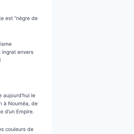
ste est “nègre de
nisme
t ingrat envers
!
e aujourd’hui le
on à Nouméa, de
le d’un Empire.
es couleurs de