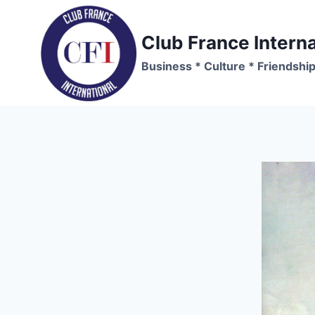
Skip
to
Club France Interna
content
Business * Culture * Friendshi