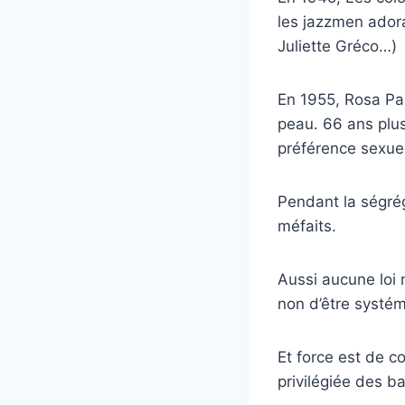
les jazzmen adora
Juliette Gréco…)
En 1955, Rosa Par
peau. 66 ans plus
préférence sexuel
Pendant la ségré
méfaits.
Aussi aucune loi 
non d’être systé
Et force est de c
privilégiée des b