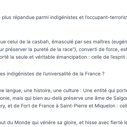
la plus répandue parmi indigénistes et l’occupant-terrori
que celui de la casbah, émasculé par ses maîtres (eugé
r préserver la pureté de la race”), converti de force, es
orté la seule et véritable émancipation : celle de l’esprit 
es indigénistes de l’universalité de la France ?
e langue, une histoire, une culture : Une entité qui port
nie, mais qui bien au-delà préserve une âme de Saïg
y, et de Fort de France à Saint-Pierre et Miquelon : cel
t du Monde qui vénère sa gloire, et hisse avec fierté l