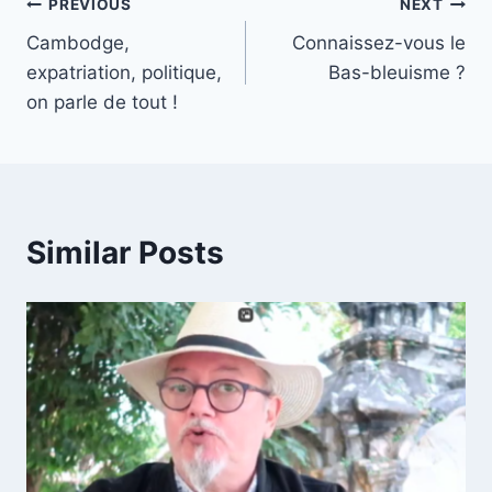
Post
PREVIOUS
NEXT
Cambodge,
Connaissez-vous le
navigation
expatriation, politique,
Bas-bleuisme ?
on parle de tout !
Similar Posts