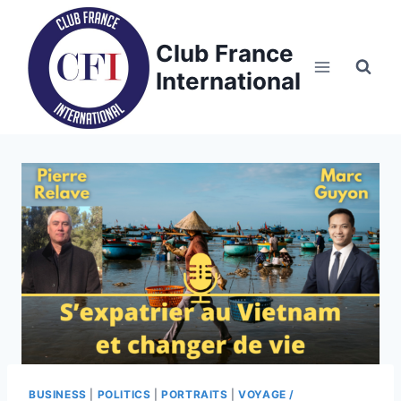
Skip
to
Club France
content
International
BUSINESS
|
POLITICS
|
PORTRAITS
|
VOYAGE /