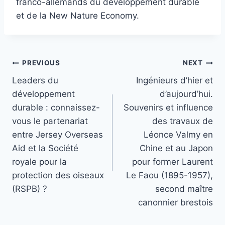
franco-allemands du développement durable
et de la New Nature Economy.
Post
PREVIOUS
NEXT
Leaders du
Ingénieurs d’hier et
navigation
développement
d’aujourd’hui.
durable : connaissez-
Souvenirs et influence
vous le partenariat
des travaux de
entre Jersey Overseas
Léonce Valmy en
Aid et la Société
Chine et au Japon
royale pour la
pour former Laurent
protection des oiseaux
Le Faou (1895-1957),
(RSPB) ?
second maître
canonnier brestois