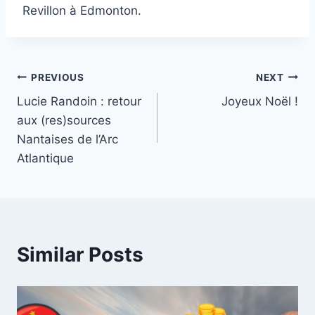
Revillon à Edmonton.
Post
PREVIOUS
NEXT
Lucie Randoin : retour
Joyeux Noël !
navigation
aux (res)sources
Nantaises de l’Arc
Atlantique
Similar Posts