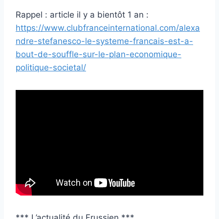
Rappel : article il y a bientôt 1 an :
https://www.clubfranceinternational.com/alexa
ndre-stefanesco-le-systeme-francais-est-a-
bout-de-souffle-sur-le-plan-economique-
politique-societal/
*** L’actualité du Frussien ***