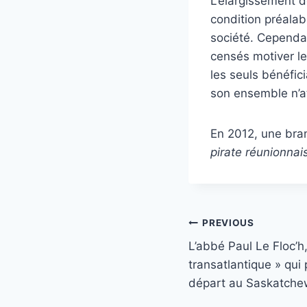
L’élargissement de
condition préala
société. Cependant
censés motiver le
les seuls bénéfi
son ensemble n’at
En 2012, une bran
pirate réunionnai
Post
PREVIOUS
L’abbé Paul Le Floc’h,
navigation
transatlantique » qui
départ au Saskatch