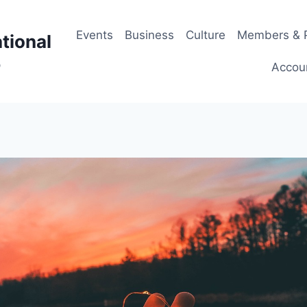
Events
Business
Culture
Members & P
tional
p
Accou