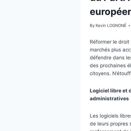
europée
By
Kevin LOGNONÉ
Réformer le droit
marchés plus acce
défendre dans les
des prochaines él
citoyens. N’étouf
Logiciel libre e
administratives
Les logiciels libr
de leurs propres 