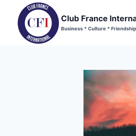
Skip
to
Club France Interna
content
Business * Culture * Friendshi