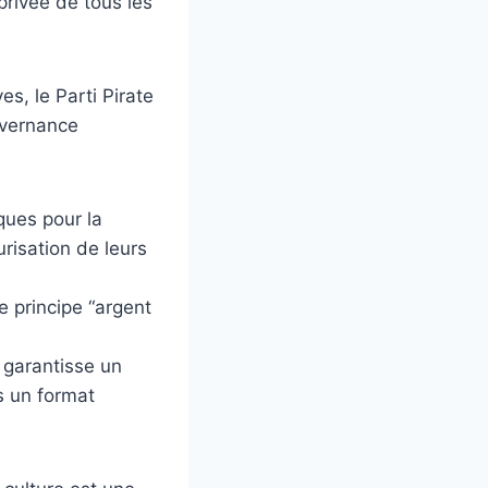
privée de tous les
s, le Parti Pirate
uvernance
ques pour la
urisation de leurs
e principe “argent
i garantisse un
s un format