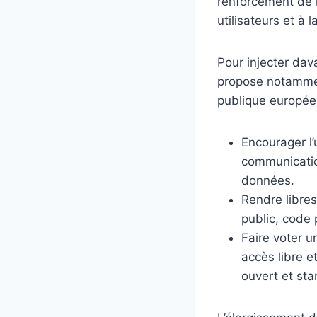
renforcement de l
utilisateurs et à 
Pour injecter dav
propose notammen
publique europée
Encourager l’
communication
données.
Rendre libres
public, code p
Faire voter u
accès libre e
ouvert et sta