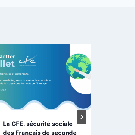
La CFE, sécurité sociale
Je répo
des Français de seconde
l’affai