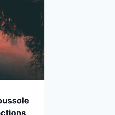
boussole
ections