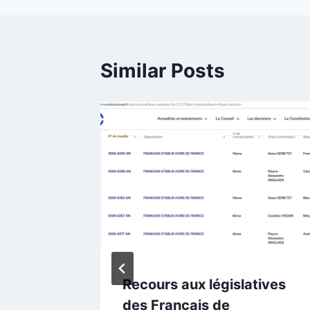
Similar Posts
eut
Recours aux législatives
et C8.
des Français de