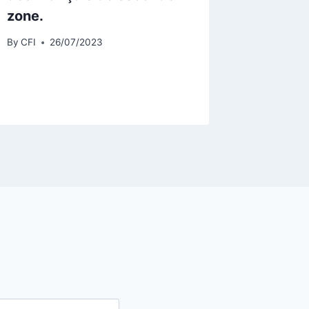
zone.
By
CFI
0
By
CFI
26/07/2023