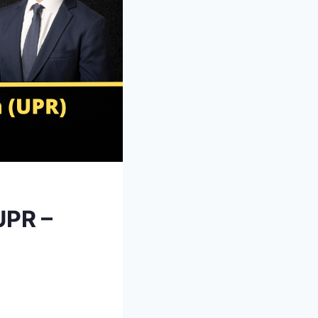
UPR –