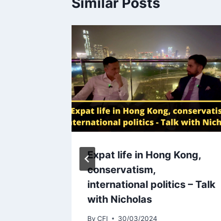
Similar Posts
Expat life in Hong Kong,
usse
conservatism,
ellence
international politics – Talk
with Nicholas
By
CFI
30/03/2024