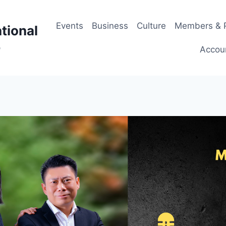
Events
Business
Culture
Members & P
tional
p
Accou