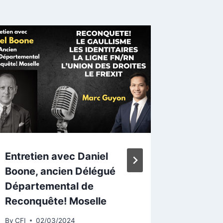
Entretien avec Daniel
Législa
Boone, ancien Délégué
l’annula
Départemental de
de Mey
Reconquête! Moselle
By
CFI
0
By
CFI
02/03/2024