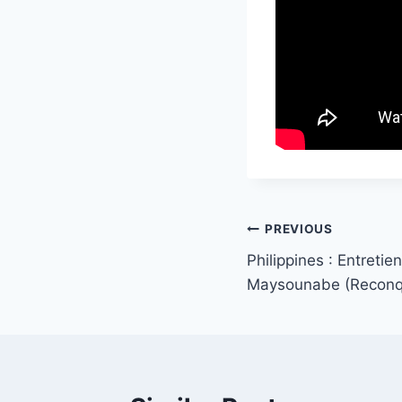
Post
PREVIOUS
Philippines : Entretie
navigation
Maysounabe (Reconq