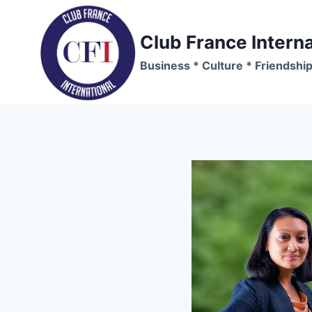
Skip
to
Club France Interna
content
Business * Culture * Friendshi