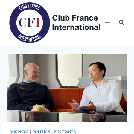
Skip
to
Club France
content
International
BUSINESS
|
POLITICS
|
PORTRAITS