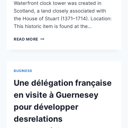
Waterfront clock tower was created in
Scotland, a land closely associated with
the House of Stuart (1371–1714). Location:
This historic item is found at the…
THE
READ MORE
CLOCK
TOWER
AT
CAPE
TOWN’S
BUSINESS
V&A
WATERFRONT WAS
Une délégation française
MANUFACTURED/ORDERED
FROM
en visite à Guernesey
MR
RITCHIE
pour développer
AND
SONS,
desrelations
EDINBURGH,
SCOTLAND