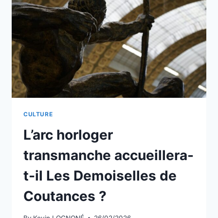
EMPIRE
CULTURE
L’arc horloger
transmanche accueillera-
t-il Les Demoiselles de
Coutances ?
By
Kevin LOGNONÉ
26/02/2026