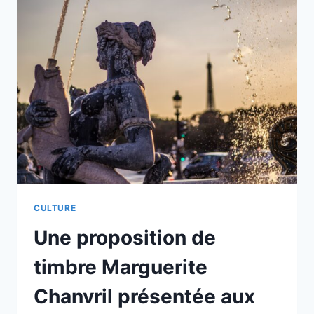
ET
RETROUVEZ
LES
ARCHIVES
QUI
ONT
FAIT
SAINT-
MALO
ET
SON
HISTOIRE
CULTURE
Une proposition de
timbre Marguerite
Chanvril présentée aux