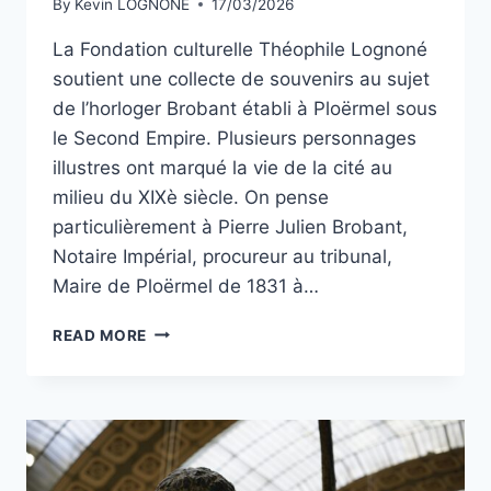
By
Kevin LOGNONÉ
17/03/2026
La Fondation culturelle Théophile Lognoné
soutient une collecte de souvenirs au sujet
de l’horloger Brobant établi à Ploërmel sous
le Second Empire. Plusieurs personnages
illustres ont marqué la vie de la cité au
milieu du XIXè siècle. On pense
particulièrement à Pierre Julien Brobant,
Notaire Impérial, procureur au tribunal,
Maire de Ploërmel de 1831 à…
COLLECTE
READ MORE
DE
SOUVENIRS
SUR
L’HORLOGER
BROBANT
DU
SECOND