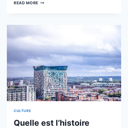
BIRMINGHAM,
READ MORE
THE
“CITY
OF
A
THOUSAND
TRADES,”
HAS
A
DEEPLY
ROOTED
WATCHMAKING
HISTORY
CULTURE
Quelle est l’histoire