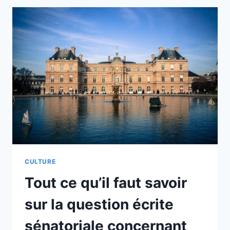
PROFONDÉMENT
ENRACINÉE,
POURQUOI
BIRMINGHAM
EST
SURNOMMÉE
LA
«
VILLE
AUX
MILLE
MÉTIERS
»
?
CULTURE
Tout ce qu’il faut savoir
sur la question écrite
sénatoriale concernant