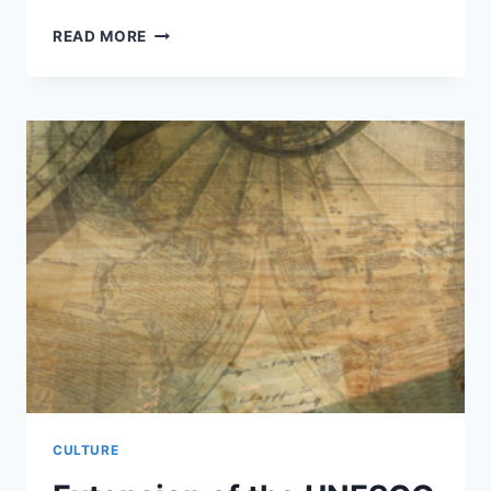
QUELLE
READ MORE
EST
L’HISTOIRE
DERRIÈRE
LA
CRÉATION
DE
LA
BRITISH
WATCH
&
CLOCK
MAKERS
GUILD
?
CULTURE