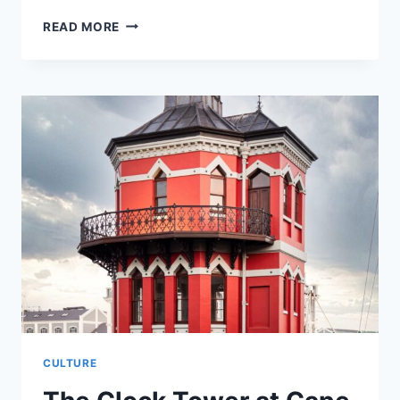
EXTENSION
READ MORE
OF
THE
UNESCO
INSCRIPTION
OF
WATCHMAKING
KNOW-
HOW
TO
A
CROSS-
CHANNEL
AREA
CULTURE