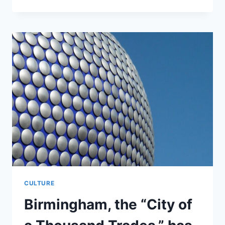
CE
QU’IL
FAUT
SAVOIR
SUR
LA
QUESTION
ÉCRITE
SÉNATORIALE
CONCERNANT
L’HORLOGERIE
TRANSMANCHE
CULTURE
Birmingham, the “City of