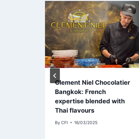
 avec
Clement Niel Chocolatier
ka
Bangkok: French
expertise blended with
Thai flavours
By
CFI
16/03/2025