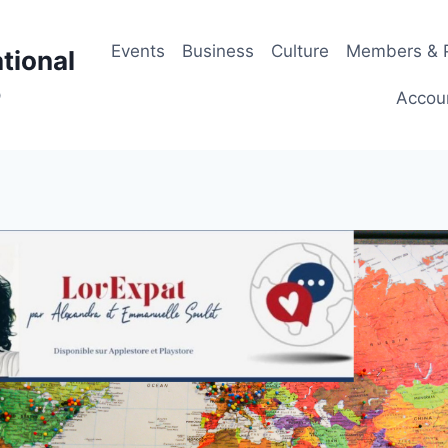
Events
Business
Culture
Members & P
tional
p
Accou