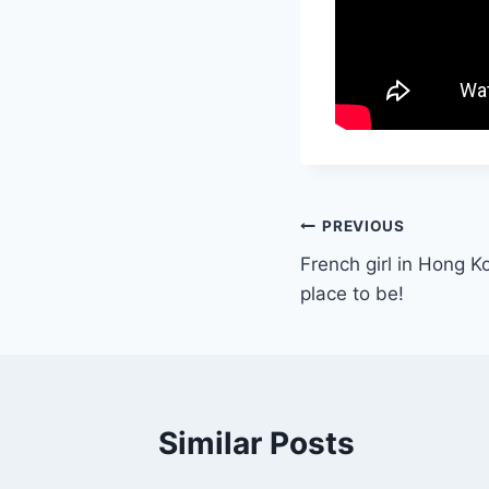
Post
PREVIOUS
French girl in Hong K
navigation
place to be!
Similar Posts