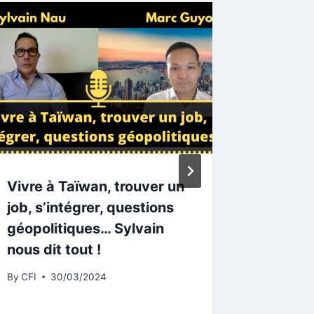
Vivre à Taïwan, trouver un
Marc Gu
job, s’intégrer, questions
Françai
géopolitiques… Sylvain
servir 
nous dit tout !
l’étran
Taiwan
By
CFI
30/03/2024
By
CFI
3