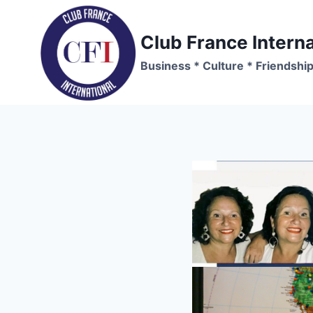
Skip
to
Club France Interna
content
Business * Culture * Friendshi