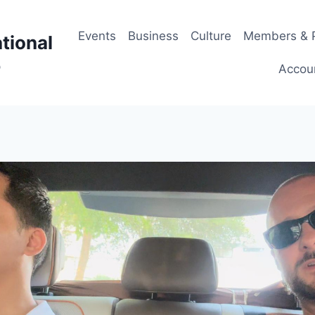
Events
Business
Culture
Members & P
tional
p
Accou