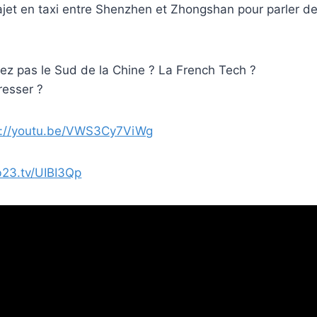
rajet en taxi entre Shenzhen et Zhongshan pour parler d
ez pas le Sud de la Chine ? La French Tech ?
resser ?
s://youtu.be/VWS3Cy7ViWg
/b23.tv/UIBI3Qp