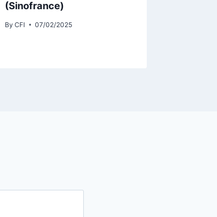
(Sinofrance)
Brighto
By
CFI
07/02/2025
By
Kevin 