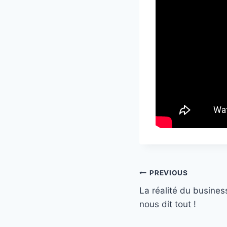
Post
PREVIOUS
La réalité du busines
navigation
nous dit tout !