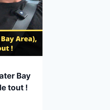
eater Bay
e tout !