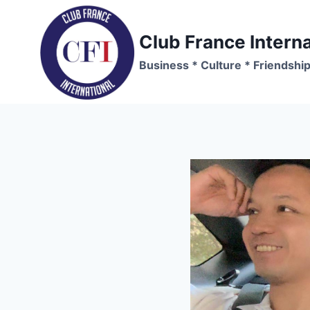
Skip
to
Club France Interna
content
Business * Culture * Friendshi