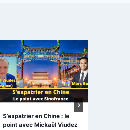
S’expatrier en Chine : le
Saint-M
point avec Mickaël Viudez
balnéa