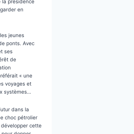
é la présidence
vegarder en
les jeunes
de ponts. Avec
et ses
érêt de
ation
référait « une
les voyages et
eux systèmes…
futur dans la
e choc pétrolier
 développer cette
s, pour donner