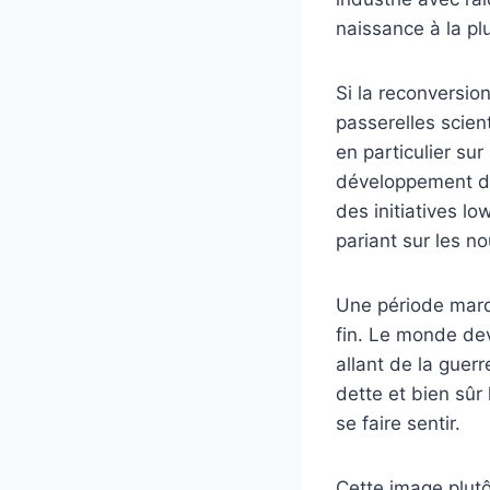
naissance à la p
Si la reconversio
passerelles scien
en particulier su
développement de
des initiatives l
pariant sur les n
Une période marq
fin. Le monde dev
allant de la guerr
dette et bien sûr
se faire sentir.
Cette image plut