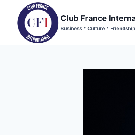
Skip
to
Club France Interna
content
Business * Culture * Friendshi