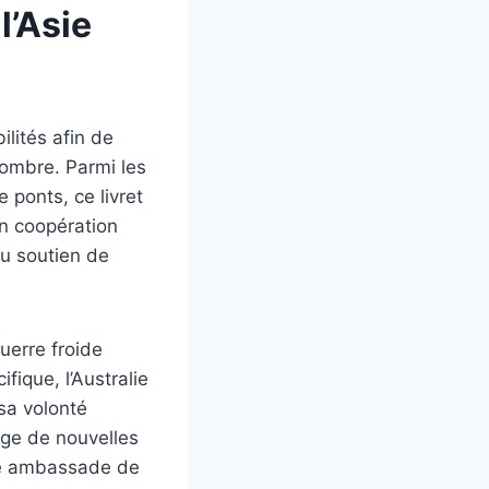
l’Asie
lités afin de
nombre. Parmi les
 ponts, ce livret
en coopération
u soutien de
uerre froide
fique, l’Australie
sa volonté
age de nouvelles
ère ambassade de