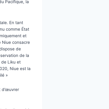
u Pacifique, la
ale. En tant
onnu comme État
omiquement et
e Niue consacre
 dispose de
nservation de la
s de Liku et
020, Niue est la
ilé »
t d’œuvrer