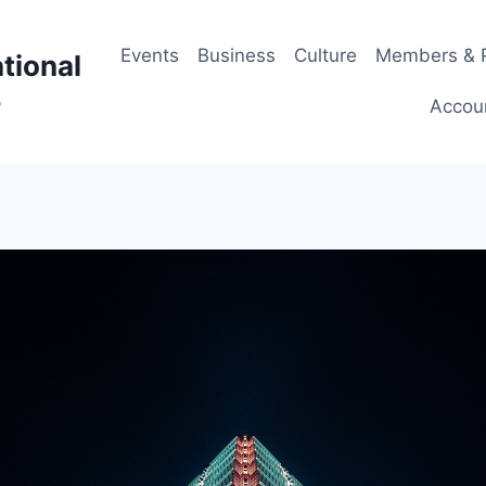
Events
Business
Culture
Members & P
tional
p
Accou