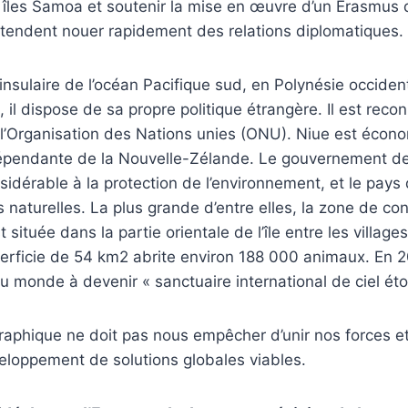
es îles Samoa et soutenir la mise en œuvre d’un Erasmus d
ntendent nouer rapidement des relations diplomatiques.
insulaire de l’océan Pacifique sud, en Polynésie occident
 il dispose de sa propre politique étrangère. Il est rec
’Organisation des Nations unies (ONU). Niue est écon
épendante de la Nouvelle-Zélande. Le gouvernement d
sidérable à la protection de l’environnement, et le pays
s naturelles. La plus grande d’entre elles, la zone de co
t située dans la partie orientale de l’île entre les village
erficie de 54 km2 abrite environ 188 000 animaux. En 2
u monde à devenir « sanctuaire international de ciel éto
raphique ne doit pas nous empêcher d’unir nos forces e
loppement de solutions globales viables.