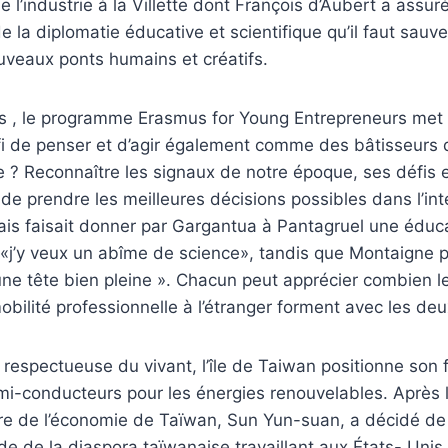
 l’industrie à la Villette dont François d’Aubert a assur
de la diplomatie éducative et scientifique qu’il faut sau
uveaux ponts humains et créatifs.
s , le programme Erasmus for Young Entrepreneurs met 
i de penser et d’agir également comme des bâtisseurs 
e ? Reconnaître les signaux de notre époque, ses défis 
 de prendre les meilleures décisions possibles dans l’int
ais faisait donner par Gargantua à Pantagruel une éduc
«j’y veux un abîme de science», tandis que Montaigne p
 une tête bien pleine ». Chacun peut apprécier combien 
bilité professionnelle à l’étranger forment avec les d
 respectueuse du vivant, l’île de Taiwan positionne son 
i-conducteurs pour les énergies renouvelables. Après l
tre de l’économie de Taïwan, Sun Yun-suan, a décidé de
aide de la diaspora taïwanaise travaillant aux États- Uni