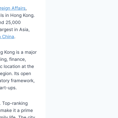
reign Affairs
,
als in Hong Kong.
and 25,000
rgest in Asia,
n China
.
g Kong is a major
ing, finance,
c location at the
egion. Its open
atory framework,
art-ups.
e. Top-ranking
 make it a prime
ily life. The city