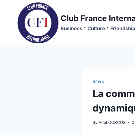
Skip
to
Club France Interna
content
Business * Culture * Friendshi
NEWS
La commu
dynamiqu
By
Ariel CORCOS
0