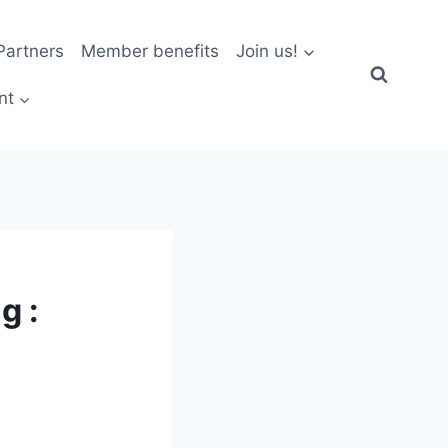
artners
Member benefits
Join us!
nt
g :