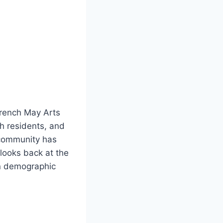
:
 French May Arts
h residents, and
 community has
 looks back at the
n demographic