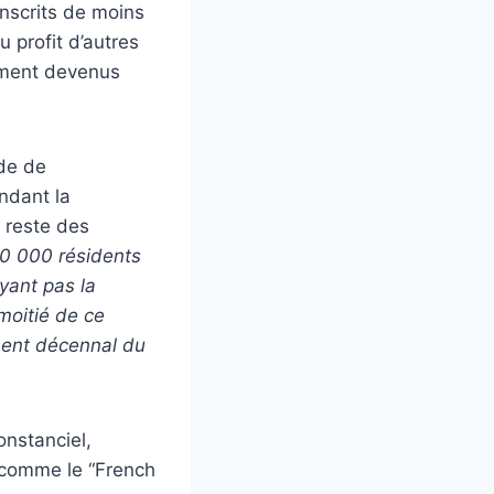
nscrits de moins
u profit d’autres
lement devenus
de de
ndant la
 reste des
70 000 résidents
yant pas la
moitié de ce
ement décennal du
onstanciel,
, comme le “French