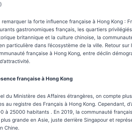
)
de remarquer la forte influence française à Hong Kong : 
aurants gastronomiques français, les quartiers privilégiés
storique britannique et la culture chinoise, la communaut
en particulière dans l’écosystème de la ville. Retour su
ommunauté française à Hong Kong, entre déclin démogr
’attractivité.
résence française à Hong Kong
iciel du Ministère des Affaires étrangères, on compte pl
es au registre des Français à Hong Kong. Cependant, d’
00 à 25000 habitants . En 2019, la communauté frança
 plus grande en Asie, juste derrière Singapour et repré
en Chine.