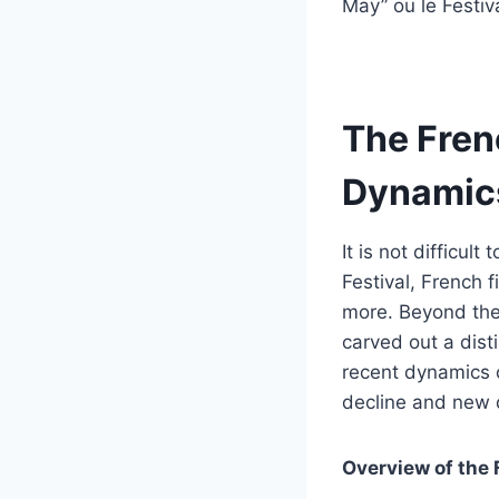
May” ou le Festiv
The Fren
Dynamic
It is not difficul
Festival, French 
more. Beyond the 
carved out a dist
recent dynamics 
decline and new d
Overview of the