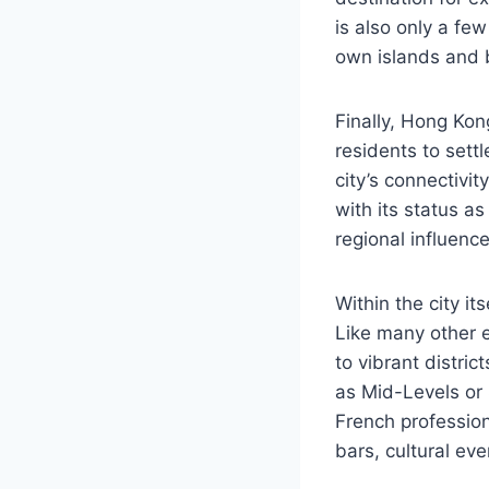
is also only a few
own islands and b
Finally, Hong Kon
residents to sett
city’s connectiv
with its status a
regional influenc
Within the city it
Like many other e
to vibrant distric
as Mid-Levels or 
French professio
bars, cultural eve