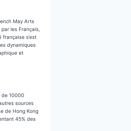
French May Arts
 par les Français,
é française s’est
r les dynamiques
aphique et
us de 10000
autres sources
ise de Hong Kong
sentant 45% des