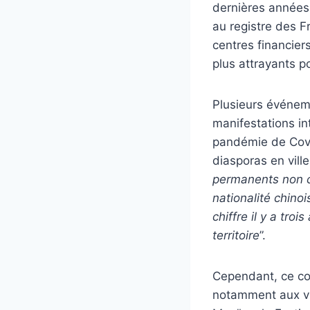
dernières années
au registre des Fr
centres financie
plus attrayants po
Plusieurs événem
manifestations in
pandémie de Covi
diasporas en ville 
permanents non ch
nationalité chino
chiffre il y a tr
territoire
”.
Cependant, ce con
notamment aux vue