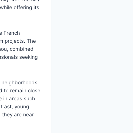
while offering its
es French
m projects. The
zhou, combined
essionals seeking
ic neighborhoods.
d to remain close
de in areas such
ntrast, young
 they are near