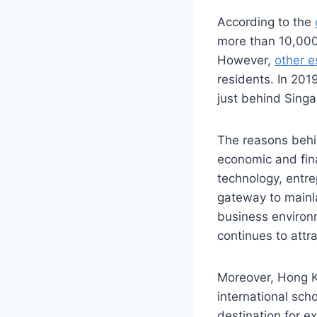
According to the
more than 10,000 
However,
other e
residents. In 201
just behind Sing
The reasons behi
economic and fina
technology, entre
gateway to mainla
business environ
continues to attr
Moreover, Hong Ko
international sch
destination for ex