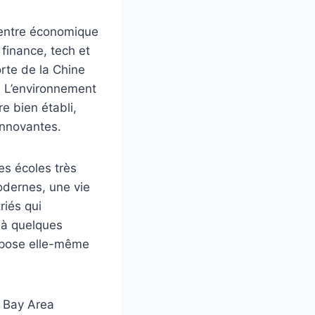
 centre économique
 finance, tech et
rte de la Chine
. L’environnement
e bien établi,
 innovantes.
es écoles très
odernes, une vie
riés qui
, à quelques
ispose elle-même
r Bay Area