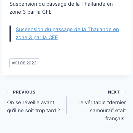
Suspension du passage de la Thaïlande en
zone 3 par la CFE
Suspension du passage de la Thaïlande en
zone 3 par la CFE
Post
#
01.08.2023
Tags:
Post
PREVIOUS
NEXT
On se réveille avant
Le véritable “dernier
navigation
qu’il ne soit trop tard ?
samouraï” était
français.