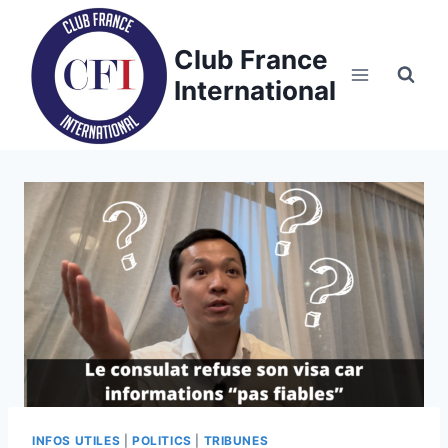
Skip
to
Club France
content
International
INFOS UTILES
|
POLITICS
|
TRIBUNES