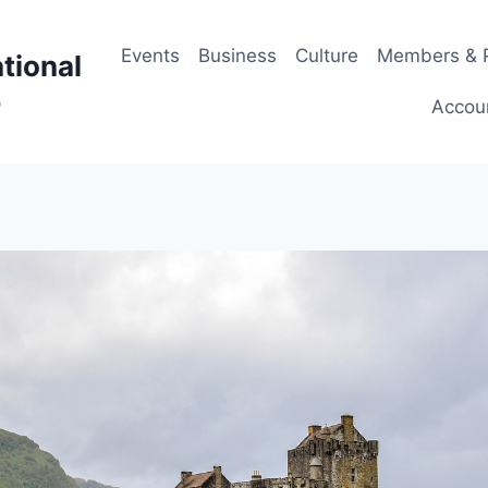
Events
Business
Culture
Members & P
tional
p
Accou