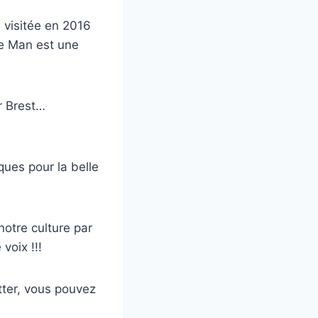
é visitée en 2016
 de Man est une
ur Brest…
ques pour la belle
otre culture par
voix !!!
itter, vous pouvez