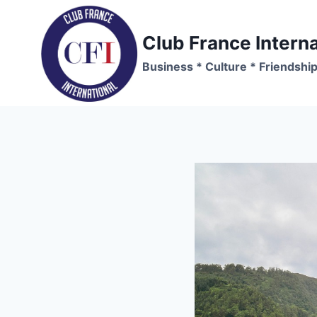
Skip
to
Club France Interna
content
Business * Culture * Friendshi