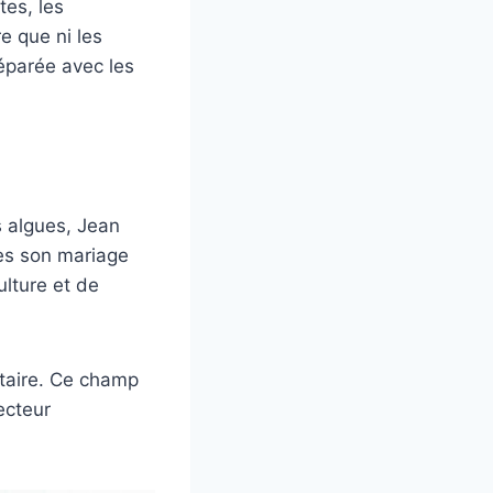
tes, les
e que ni les
éparée avec les
s algues, Jean
ès son mariage
ulture et de
ntaire. Ce champ
ecteur