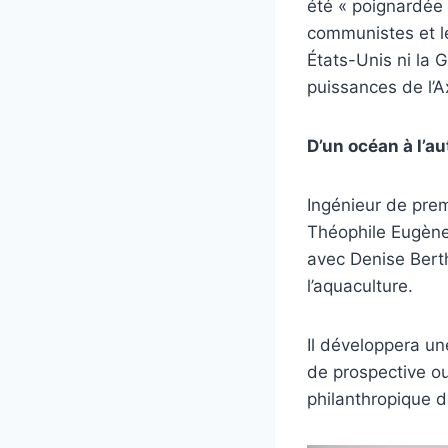
été « poignardée d
communistes et le
États-Unis ni la 
puissances de l’A
D’un océan à l’a
Ingénieur de prem
Théophile Eugène
avec Denise Berthe
l’aquaculture.
Il développera un
de prospective ou
philanthropique d