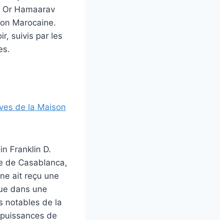
if, Or Hamaarav
nion Marocaine.
r, suivis par les
es.
ives de la Maison
n Franklin D.
lle de Casablanca,
ne ait reçu une
oque dans une
s notables de la
s puissances de