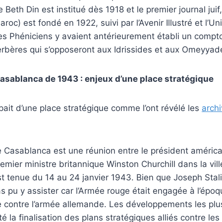
 Beth Din est institué dès 1918 et le premier journal ju
oc) est fondé en 1922, suivi par l’Avenir Illustré et l’U
les Phéniciens y avaient antérieurement établi un comptoi
erbères qui s’opposeront aux Idrissides et aux Omeyyad
sablanca de 1943 : enjeux d’une place stratégique
ait d’une place stratégique comme l’ont révélé les
arch
Casablanca est une réunion entre le président américai
remier ministre britannique Winston Churchill dans la vi
st tenue du 14 au 24 janvier 1943. Bien que Joseph Stali
 pas pu y assister car l’Armée rouge était engagée à l’ép
e contre l’armée allemande. Les développements les plu
é la finalisation des plans stratégiques alliés contre le