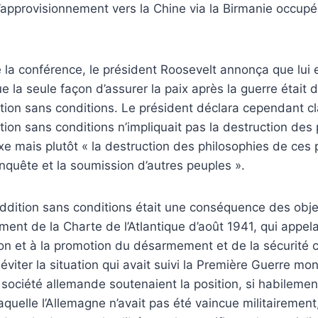
’approvisionnement vers la Chine via la Birmanie occupé
e la conférence, le président Roosevelt annonça que lui e
e la seule façon d’assurer la paix après la guerre était 
ition sans conditions. Le président déclara cependant c
ition sans conditions n’impliquait pas la destruction des
xe mais plutôt « la destruction des philosophies de ces 
nquête et la soumission d’autres peuples ».
eddition sans conditions était une conséquence des obje
ent de la Charte de l’Atlantique d’août 1941, qui appelai
on et à la promotion du désarmement et de la sécurité co
éviter la situation qui avait suivi la Première Guerre mo
 société allemande soutenaient la position, si habilement
laquelle l’Allemagne n’avait pas été vaincue militairement