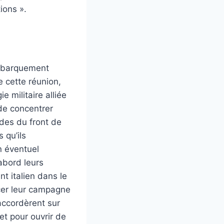
ions ».
débarquement
 cette réunion,
e militaire alliée
 de concentrer
ndes du front de
 qu’ils
n éventuel
abord leurs
nt italien dans le
rcer leur campagne
accordèrent sur
et pour ouvrir de