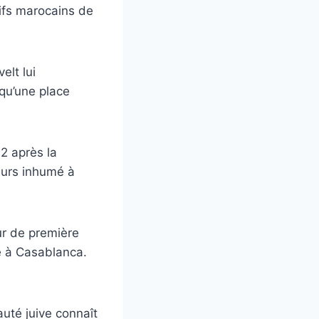
uifs marocains de
elt lui
qu’une place
12 après la
leurs inhumé à
ur de première
sé à Casablanca.
uté juive connaît