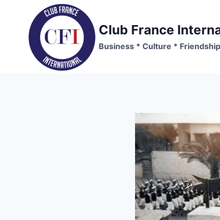
Skip
to
Club France Interna
content
Business * Culture * Friendshi