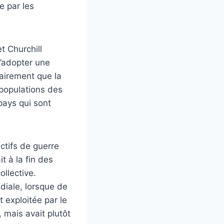
e par les
t Churchill
d’adopter une
lairement que la
 populations des
pays qui sont
ctifs de guerre
t à la fin des
llective.
ndiale, lorsque de
 exploitée par le
, mais avait plutôt