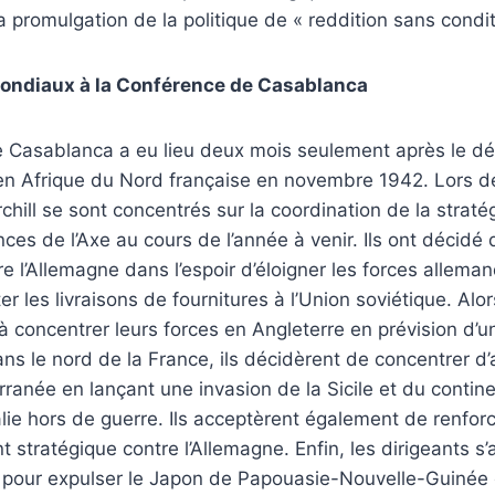
a promulgation de la politique de « reddition sans condit
mondiaux à la Conférence de Casablanca
 Casablanca a eu lieu deux mois seulement après le 
en Afrique du Nord française en novembre 1942. Lors de
hill se sont concentrés sur la coordination de la stratégi
nces de l’Axe au cours de l’année à venir. Ils ont décidé
re l’Allemagne dans l’espoir d’éloigner les forces allema
er les livraisons de fournitures à l’Union soviétique. Alors
concentrer leurs forces en Angleterre en prévision d’u
 le nord de la France, ils décidèrent de concentrer d’
rranée en lançant une invasion de la Sicile et du contine
talie hors de guerre. Ils acceptèrent également de renfo
tratégique contre l’Allemagne. Enfin, les dirigeants s’
re pour expulser le Japon de Papouasie-Nouvelle-Guinée 