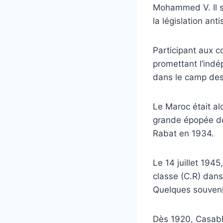
Mohammed V. Il s’
la législation an
Participant aux c
promettant l’indé
dans le camp des v
Le Maroc était al
grande épopée de 
Rabat en 1934.
Le 14 juillet 19
classe (C.R) dans
Quelques souveni
Dès 1920, Casabl