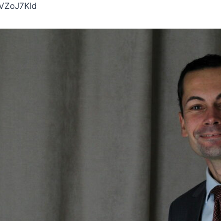
4VZoJ7KId