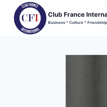
Skip
to
Club France Interna
content
Business * Culture * Friendshi