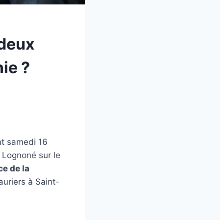
 deux
ie ?
t samedi 16
Lognoné sur le
ce de la
uriers à Saint-