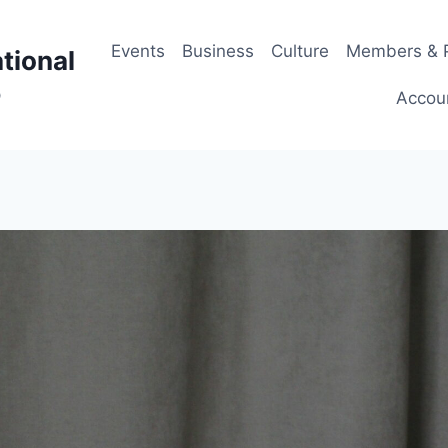
Events
Business
Culture
Members & P
tional
p
Accou