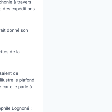
honie à travers
e des expéditions
.
vait donné son
ettes de la
ssaient de
llustre le plafond
 car elle parle à
éophile Lognoné :