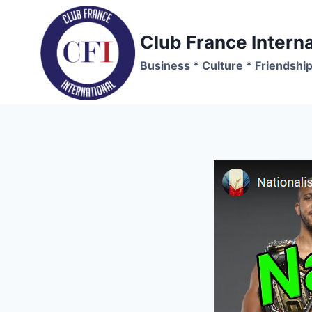
Skip
to
Club France Interna
content
Business * Culture * Friendshi