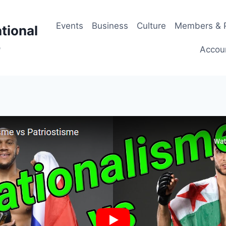
Events
Business
Culture
Members & P
tional
p
Accou