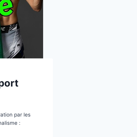
port
ation par les
nalisme :