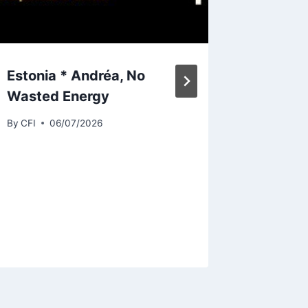
Estonia * Andréa, No
Alexand
Wasted Energy
“Investi
permet 
By
CFI
06/07/2026
horizon
nouvea
bénéfic
unique
By
CFI
0