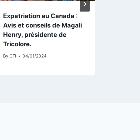
Expatriation au Canada :
Pourqu
Avis et conseils de Magali
utilise
Henry, présidente de
randon
Tricolore.
vlog
By
CFI
04/01/2024
By
CFI
1