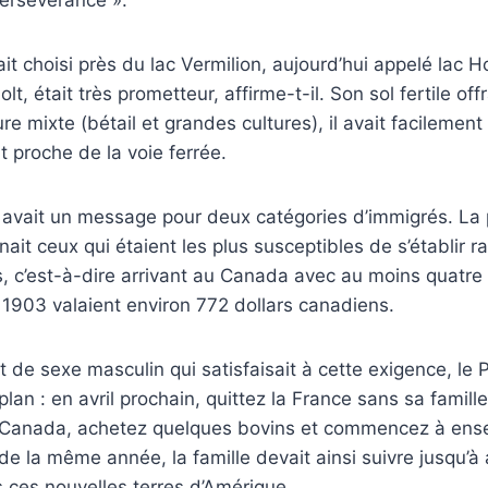
persévérance ».
vait choisi près du lac Vermilion, aujourd’hui appelé lac 
, était très prometteur, affirme-t-il. Son sol fertile offr
re mixte (bétail et grandes cultures), il avait facilemen
t proche de la voie ferrée.
h avait un message pour deux catégories d’immigrés. La
ait ceux qui étaient les plus susceptibles de s’établi
rs, c’est-à-dire arrivant au Canada avec au moins quatre 
 1903 valaient environ 772 dollars canadiens.
 de sexe masculin qui satisfaisait à cette exigence, le 
plan : en avril prochain, quittez la France sans sa famill
 Canada, achetez quelques bovins et commencez à ens
e la même année, la famille devait ainsi suivre jusqu’à 
 ces nouvelles terres d’Amérique.