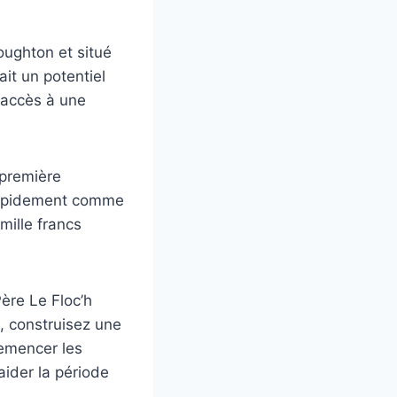
Houghton et situé
ait un potentiel
t accès à une
 première
r rapidement comme
mille francs
Père Le Floc’h
e, construisez une
emencer les
aider la période