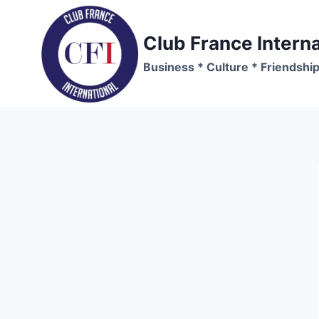
Skip
to
Club France Interna
content
Business * Culture * Friendshi