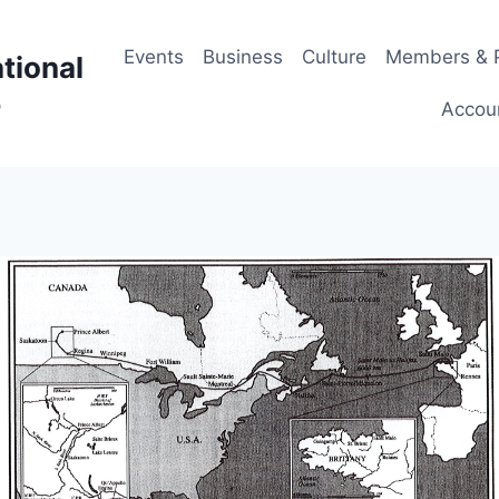
Events
Business
Culture
Members & P
tional
p
Accou