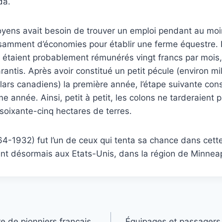
da.
yens avait besoin de trouver un emploi pendant au moin
isamment d’économies pour établir une ferme équestre. 
 étaient probablement rémunérés vingt francs par mois
arantis. Après avoir constitué un petit pécule (environ mi
lars canadiens) la première année, l’étape suivante cons
e année. Ainsi, petit à petit, les colons ne tarderaient p
 soixante-cinq hectares de terres.
64-1932) fut l’un de ceux qui tenta sa chance dans cett
nt désormais aux Etats-Unis, dans la région de Minneap
re de pionniers français
Équipages et passagers