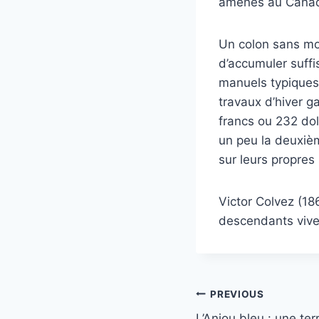
amenés au Cana
Un colon sans mo
d’accumuler suff
manuels typiques
travaux d’hiver g
francs ou 232 dol
un peu la deuxièm
sur leurs propres
Victor Colvez (18
descendants vive
Post
PREVIOUS
L’Anjou bleu : une ter