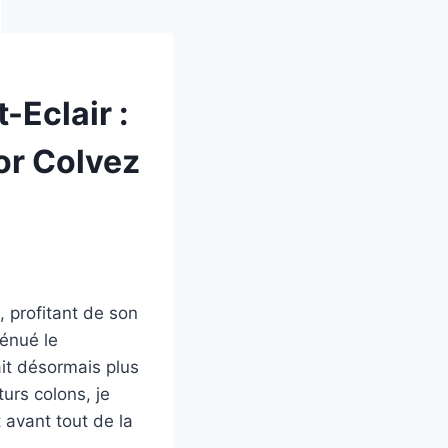
-Eclair :
tor Colvez
, profitant de son
ténué le
it désormais plus
turs colons, je
 avant tout de la