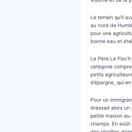
volonté et de la 
Le terrain qu’il a
au nord de Humbolt
pour une agricultu
bonne eau et étai
Le Père Le Floc’
catégorie compren
petits agriculteu
d’épargne, qui en
Pour un immigrant
dressait alors un 
petite maison au
champs. En août d
des récoltes dans