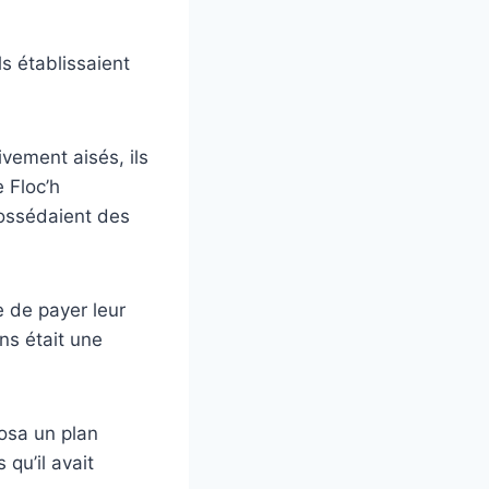
ls établissaient
vement aisés, ils
e Floc’h
possédaient des
 de payer leur
ans était une
posa un plan
 qu’il avait