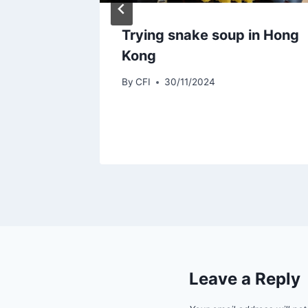
 LGBT
Trying snake soup in Hong
çais et
Kong
ance
By
CFI
30/11/2024
Leave a Reply