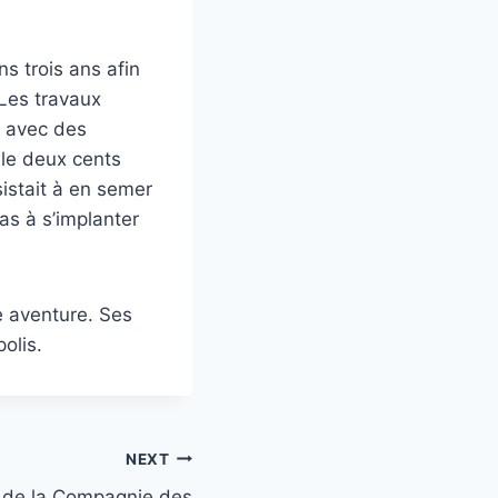
s trois ans afin
Les travaux
, avec des
lle deux cents
istait à en semer
as à s’implanter
e aventure. Ses
olis.
NEXT
 de la Compagnie des