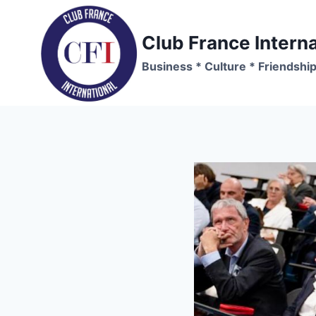
Skip
to
Club France Interna
content
Business * Culture * Friendshi