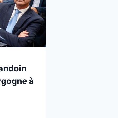
Randoin
urgogne à