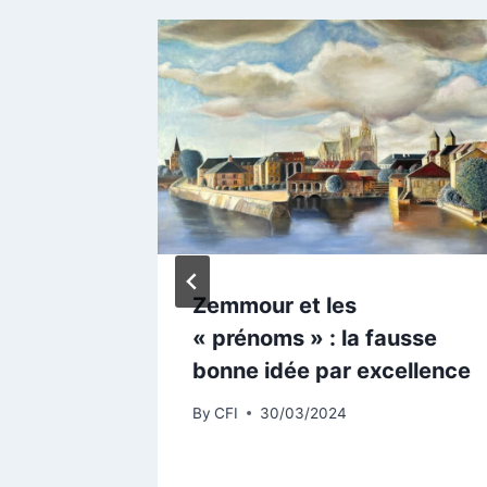
-ils de
Zemmour et les
« prénoms » : la fausse
bonne idée par excellence
By
CFI
30/03/2024