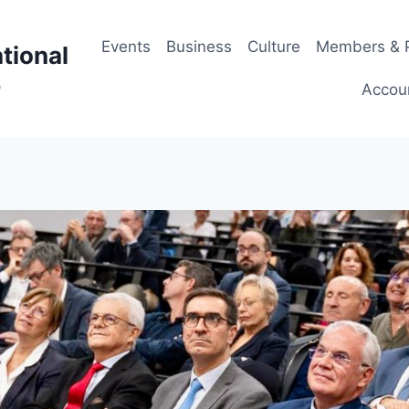
Events
Business
Culture
Members & P
tional
p
Accou