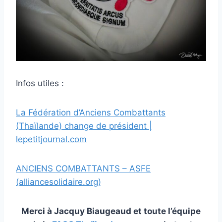
Infos utiles :
La Fédération d’Anciens Combattants
(Thaïlande) change de président |
lepetitjournal.com
ANCIENS COMBATTANTS – ASFE
(alliancesolidaire.org)
Merci à Jacquy Biaugeaud et toute l’équipe