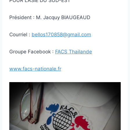
POUR L’ASIE DU SUD-EST
Président : M. Jacquy BIAUGEAUD
Courriel :
bellos170858@gmail.com
Groupe Facebook :
FACS Thailande
www.facs-nationale.fr