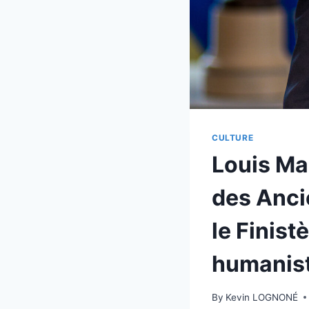
CULTURE
Louis Mar
des Anci
le Finis
humanist
By
Kevin LOGNONÉ