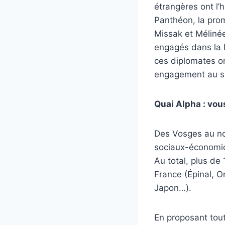
étrangères ont l’
Panthéon, la pro
Missak et Méliné
engagés dans la 
ces diplomates on
engagement au ser
Quai Alpha : vou
Des Vosges au nor
sociaux-économiq
Au total, plus de
France (Épinal, O
Japon…).
En proposant tout