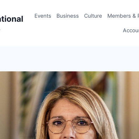
Events
Business
Culture
Members & P
tional
p
Accou