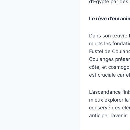
d’Égypte par des
Le rêve d’enracin
Dans son œuvre La
morts les fondati
Fustel de Coulang
Coulanges présent
côté, et cosmogon
est cruciale car e
L’ascendance fini
mieux explorer la
conservé des élé
anticiper l’avenir.