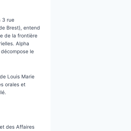
s 3 rue
de Brest), entend
e de la frontière
rielles. Alpha
on décompose le
 de Louis Marie
s orales et
lé.
et des Affaires