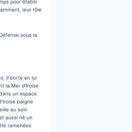
mps pour établir
amment, leur rôle
 Défense sous la
, il porte en lui
t la Mer d’Iroise
s dans un espace
’Iroise baigne
ille au soin
st aussi né un
t été ramenées