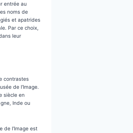
ur entrée au
 les noms de
iés et apatrides
e. Par ce choix,
dans leur
de contrastes
usée de l’Image.
e siècle en
agne, Inde ou
e de l’Image est