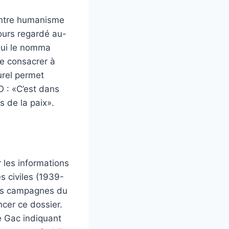
 entre humanisme
jours regardé au-
qui le nomma
se consacrer à
urel permet
 : «C’est dans
 de la paix».
 les informations
s civiles (1939-
les campagnes du
ncer ce dossier.
Le Gac indiquant