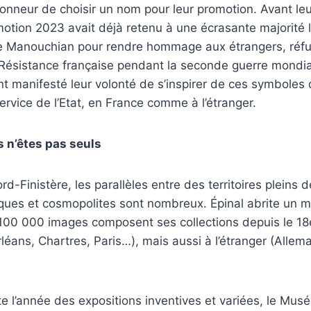
honneur de choisir un nom pour leur promotion. Avant le
motion 2023 avait déjà retenu à une écrasante majorité
e Manouchian pour rendre hommage aux étrangers, réfug
Résistance française pendant la seconde guerre mondial
t manifesté leur volonté de s’inspirer de ces symboles 
vice de l’Etat, en France comme à l’étranger.
s n’êtes pas seuls
d-Finistère, les parallèles entre des territoires pleins 
ues et cosmopolites sont nombreux. Épinal abrite un m
 100 000 images composent ses collections depuis le 18
rléans, Chartres, Paris…), mais aussi à l’étranger (Allem
e l’année des expositions inventives et variées, le Musé