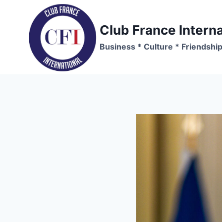
Skip
to
Club France Interna
content
Business * Culture * Friendshi