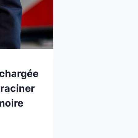
t chargée
raciner
moire