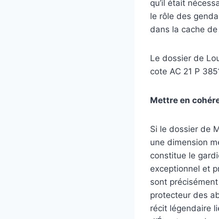
qu’il était néces
le rôle des gend
dans la cache de
Le dossier de Lou
cote AC 21 P 385
Mettre en cohére
Si le dossier de M
une dimension mém
constitue le gard
exceptionnel et p
sont précisément 
protecteur des ab
récit légendaire 