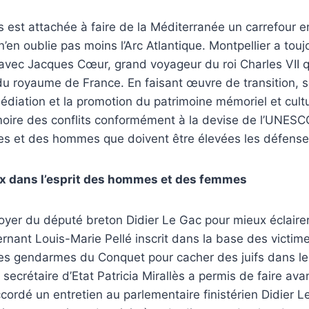
lès est attachée à faire de la Méditerranée un carrefour
e n’en oublie pas moins l’Arc Atlantique. Montpellier a tou
avec Jacques Cœur, grand voyageur du roi Charles VII 
du royaume de France. En faisant œuvre de transition, 
 médiation et la promotion du patrimoine mémoriel et cult
oire des conflits conformément à la devise de l’UNESCO
es et des hommes que doivent être élevées les défenses
ix dans l’esprit des hommes et des femmes
oyer du député breton Didier Le Gac pour mieux éclairer
rnant Louis-Marie Pellé inscrit dans la base des victime
 des gendarmes du Conquet pour cacher des juifs dans 
 secrétaire d’Etat Patricia Mirallès a permis de faire ava
accordé un entretien au parlementaire finistérien Didier 