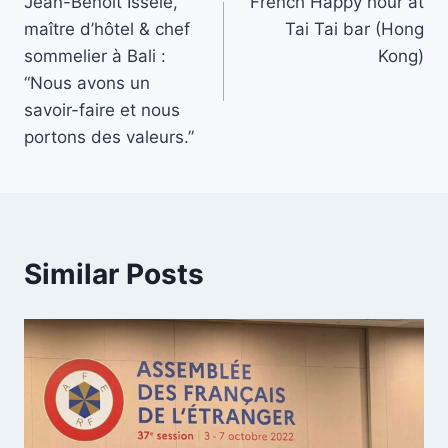
Jean-Benoît Isselé,
French Happy hour at
navigation
maître d’hôtel & chef
Tai Tai bar (Hong
sommelier à Bali :
Kong)
“Nous avons un
savoir-faire et nous
portons des valeurs.”
Similar Posts