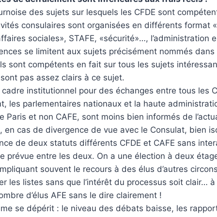
urnoise des sujets sur lesquels les CFDE sont compéten
ivités consulaires sont organisées en différents format
affaires sociales», STAFE, «sécurité»…, l’administration 
ences se limitent aux sujets précisément nommés dans l’
ils sont compétents en fait sur tous les sujets intéressa
 sont pas assez clairs à ce sujet.
cadre institutionnel pour des échanges entre tous les C
 les parlementaires nationaux et la haute administrati
 de Paris et non CAFE, sont moins bien informés de l’actu
, en cas de divergence de vue avec le Consulat, bien is
nce de deux statuts différents CFDE et CAFE sans inter
lle prévue entre les deux. On a une élection à deux étage
mpliquant souvent le recours à des élus d’autres circon
r les listes sans que l’intérêt du processus soit clair… à
ombre d’élus AFE sans le dire clairement !
me se dépérit : le niveau des débats baisse, les rappor