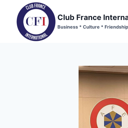
Skip
to
Club France Interna
content
Business * Culture * Friendshi