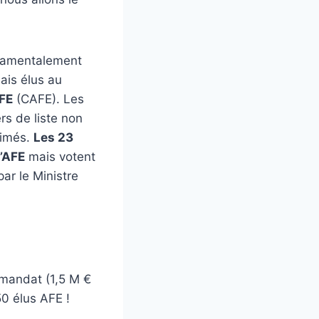
ndamentalement
is élus au
AFE
(CAFE). Les
rs de liste non
rimés.
Les 23
’AFE
mais votent
par le Ministre
 mandat (1,5 M €
0 élus AFE !