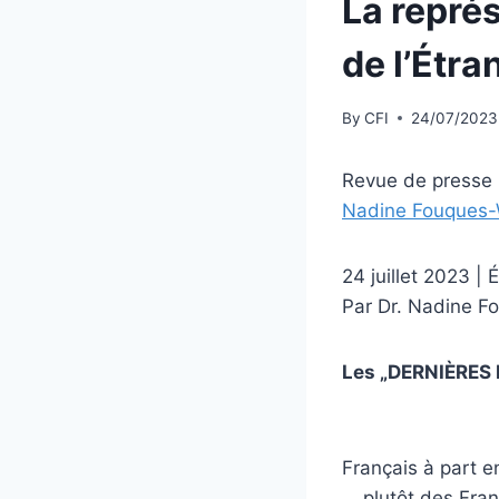
La repré
de l’Étra
By
CFI
24/07/2023
Revue de presse
Nadine Fouques-W
24 juillet 2023 | 
Par Dr. Nadine F
Les „DERNIÈRES 
Français à part e
… plutôt des Fran