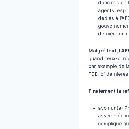
donc mis en l
agents respo
dédiés à l’AF
gouvernement,
dernière min
Malgré tout, l’AF
quand ceux-ci n’on
par exemple de la
FDE, cf dernières
Finalement la ré
avoir un(e) P
assemblée in
compliqué qu’