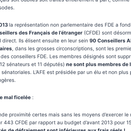
isodes.
2013
la représentation non parlementaire des FDE a fo
eillers des Français de l’étranger
(CFDE) sont désorma
 direct. Ils élisent ensuite en leur sein
90 Conseillers 
aires
, dans les grosses circonscriptions, sont les premie
es des conseillers FDE. Les membres désignés sont supp
12 sénateurs et 11 députés)
ne sont plus membres de l
 sénatoriales. L’AFE est présidée par un élu et non plus 
ngères.
e mal ficelée
:
nde proximité certes mais sans les moyens d’exercer le
r 443 CFDE par rapport au budget d’avant 2013 pour 15
és de défraiement sont inférieures aux frais réels !