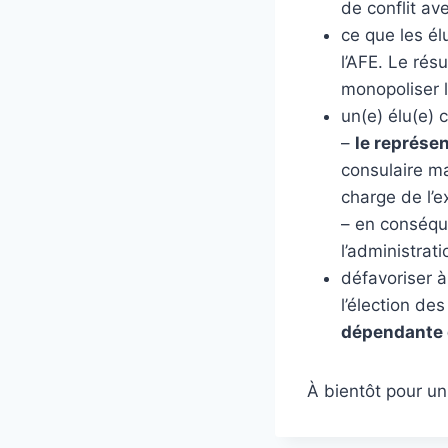
de conflit ave
ce que les é
l’AFE. Le rés
monopoliser l
un(e) élu(e)
–
le représen
consulaire m
charge de l’
– en conséqu
l’administrati
défavoriser à
l’élection de
dépendante d
À bientôt pour u