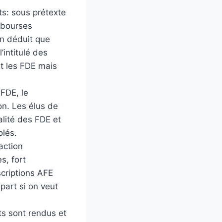
ts: sous prétexte
 «bourses
en déduit que
intitulé des
nt les FDE mais
FDE, le
on. Les élus de
alité des FDE et
olés.
action
s, fort
scriptions AFE
 part si on veut
ts sont rendus et