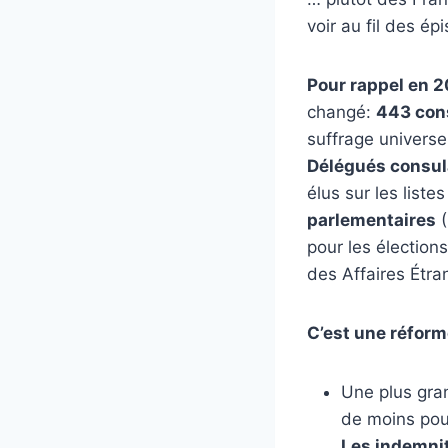
voir au fil des ép
Pour rappel en 
changé:
443 cons
suffrage universel
Délégués consul
élus sur les list
parlementaires
(
pour les élections
des Affaires Étra
C’est une réform
Une plus gra
de moins pou
Les indemnit