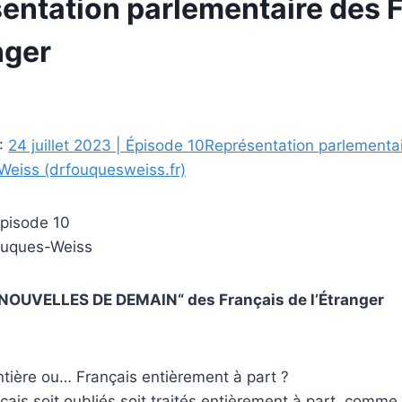
sentation parlementaire des 
nger
 :
24 juillet 2023 | Épisode 10Représentation parlementa
eiss (drfouquesweiss.fr)
Épisode 10
ouques-Weiss
NOUVELLES DE DEMAIN“ des Français de l’Étranger
ntière ou… Français entièrement à part ?
çais soit oubliés soit traités entièrement à part, comme 