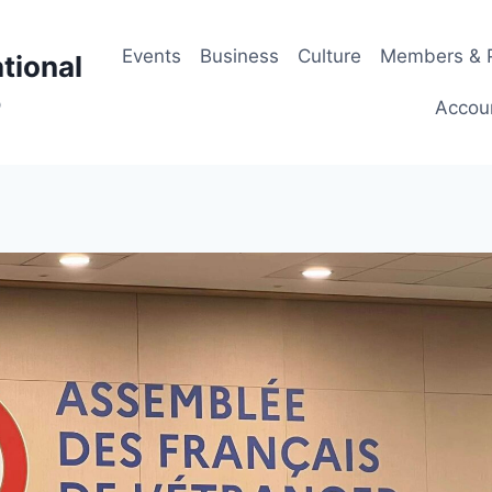
Events
Business
Culture
Members & P
tional
p
Accou