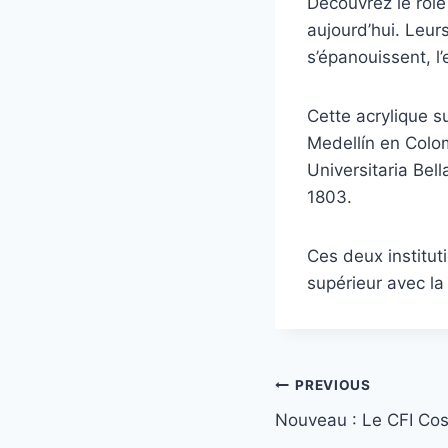
Découvrez le rôle
aujourd’hui. Leur
s’épanouissent, l
Cette acrylique su
Medellín en Colo
Universitaria Bell
1803.
Ces deux institu
supérieur avec la
Post
PREVIOUS
Nouveau : Le CFI Cos
navigation