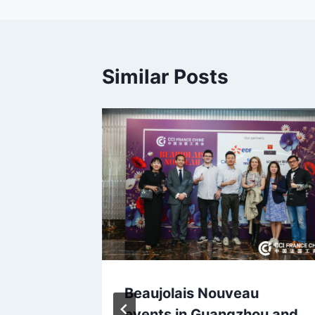
Similar Posts
 d’hier
Beaujolais Nouveau
c la
events in Guangzhou and