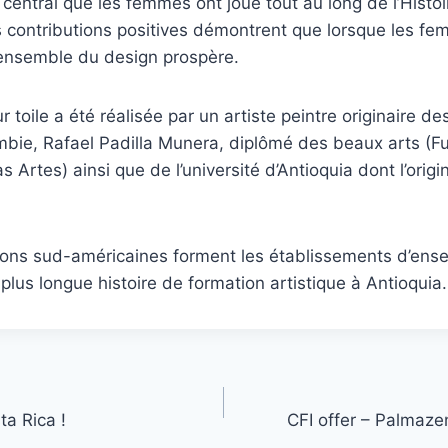
 central que les femmes ont joué tout au long de l’Histoi
s contributions positives démontrent que lorsque les f
’ensemble du design prospère.
r toile a été réalisée par un artiste peintre originaire d
mbie, Rafael Padilla Munera, diplômé des beaux arts (F
as Artes) ainsi que de l’université d’Antioquia dont l’orig
tions sud-américaines forment les établissements d’en
 plus longue histoire de formation artistique à Antioquia.
ta Rica !
CFI offer – Palmaze