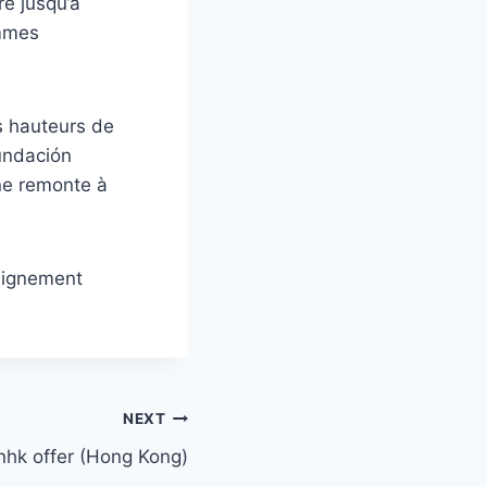
re jusqu’à
emmes
es hauteurs de
undación
ine remonte à
seignement
NEXT
nhk offer (Hong Kong)