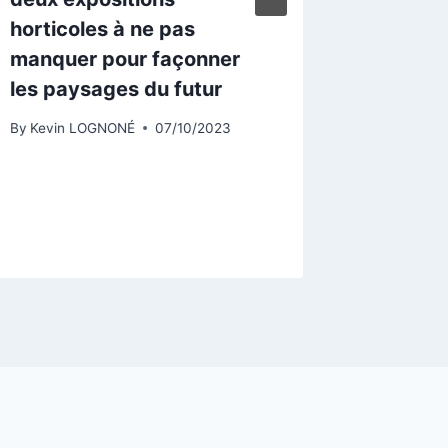
horticoles à ne pas
Niagara
manquer pour façonner
dans l’
les paysages du futur
Saint-M
Souven
By
Kevin LOGNONÉ
07/10/2023
Chateau
culture
By
Kevin 