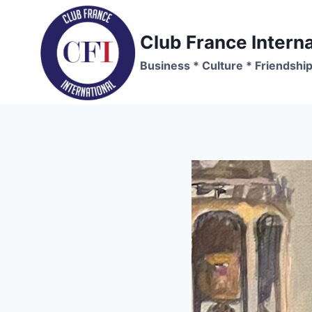
Skip
to
Club France Interna
content
Business * Culture * Friendshi