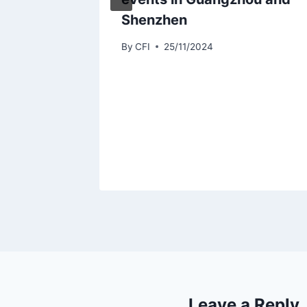
de
Shenzhen
aine)
By
CFI
25/11/2024
/2024
Leave a Reply