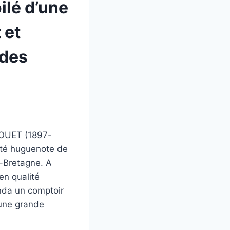
ilé d’une
 et
 des
JOUET (1897-
ité huguenote de
e-Bretagne. A
en qualité
onda un comptoir
 une grande