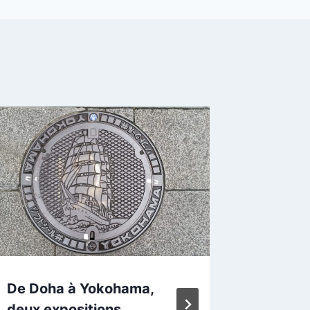
De Doha à Yokohama,
Du lac 
deux expositions
Combou