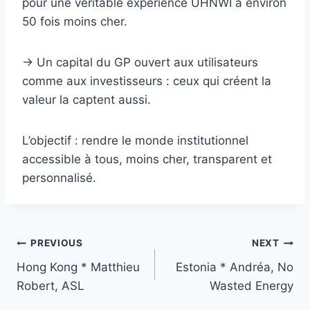
pour une véritable expérience UHNWI à environ
50 fois moins cher.
→ Un capital du GP ouvert aux utilisateurs
comme aux investisseurs : ceux qui créent la
valeur la captent aussi.
L’objectif : rendre le monde institutionnel
accessible à tous, moins cher, transparent et
personnalisé.
Post
PREVIOUS
NEXT
Hong Kong * Matthieu
Estonia * Andréa, No
navigation
Robert, ASL
Wasted Energy