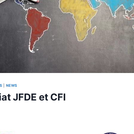
S
|
NEWS
iat JFDE et CFI