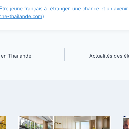
tre jeune français à l’étranger, une chance et un aveni
che-thailande.com)
 en Thaïlande
Actualités des él