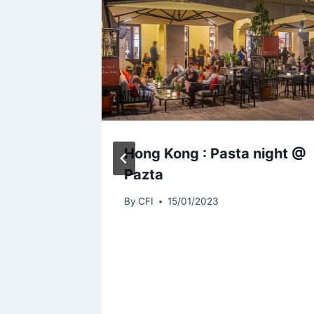
elle
Hong Kong : Pasta night @
idées de
Pazta
By
CFI
15/01/2023
2023