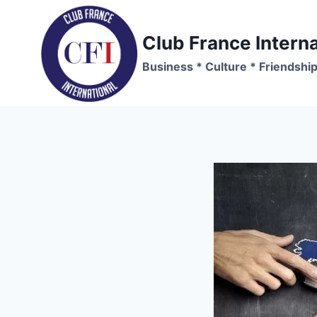
Skip
to
Club France Interna
content
Business * Culture * Friendshi