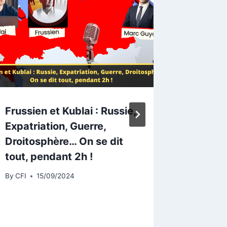
Frussien et Kublai : Russie,
Flexibl
Expatriation, Guerre,
STORAG
Droitosphère… On se dit
By
Ariel C
tout, pendant 2h !
By
CFI
15/09/2024