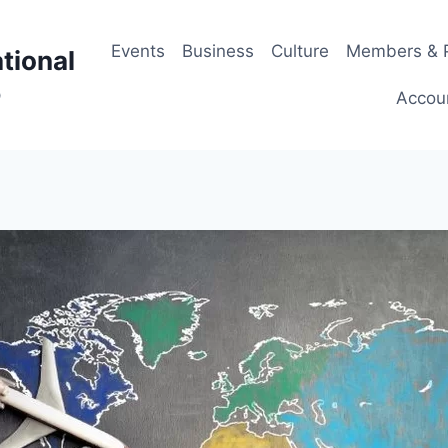
Events
Business
Culture
Members & P
tional
p
Accou