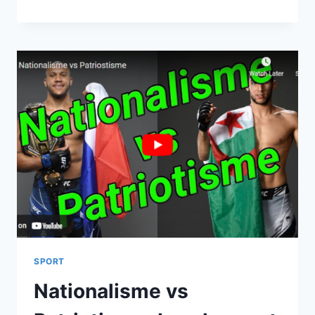
MMA
FIGHTER
ON
HIS
LOVE
FOR
DISCOVERY
BAY
AND
HIS
FAVOURITE
SPOTS
FOR
OUTDOOR
ACTIVITIES
IN
HONG
KONG
SPORT
Nationalisme vs