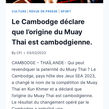
LE
RAYONNEMENT
DU
CULTURE
|
REVUE DE PRESSE
|
SPORT
MMA
Le Cambodge déclare
FRANÇAIS.”
que l’origine du Muay
Thai est cambodgienne.
By
CFI
03/02/2023
CAMBODGE – THAÏLANDE : Qui peut
revendiquer la paternité du Muay Thai ? Le
Cambodge, pays hôte des Jeux SEA 2023,
a changé le nom de la compétition de Muay
Thai en Kun Khmer et a déclaré que
l’origine du Muay Thai est cambodgienne.
Le résultat du changement opéré par le
Cambodge a entraîné une…