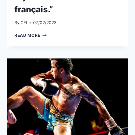
français.”
By
CFI
07/02/2023
FERNAND
READ MORE
LOPEZ
:
“AU-
DELÀ
DU
SUCCÈS
SPORTIF,
L’UFC
PARIS
A
ÉTÉ
UN
ÉVÉNEMENT
UNIQUE
POUR