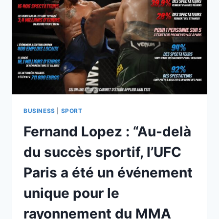
LE
SPORT
DIVISE
AU
LIEU
DE
RASSEMBLER
BUSINESS
|
SPORT
Fernand Lopez : “Au-delà
du succès sportif, l’UFC
Paris a été un événement
unique pour le
rayonnement du MMA