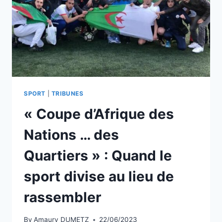
VOUS
DÉFENDRE
!
SPORT
|
TRIBUNES
« Coupe d’Afrique des
Nations … des
Quartiers » : Quand le
sport divise au lieu de
rassembler
By
Amaury DUMETZ
22/06/2023