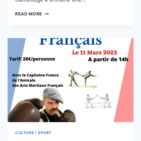
LE
READ MORE
CAMBODGE
DÉCLARE
QUE
L’ORIGINE
DU
MUAY
THAI
EST
CAMBODGIENNE.
CULTURE
|
SPORT