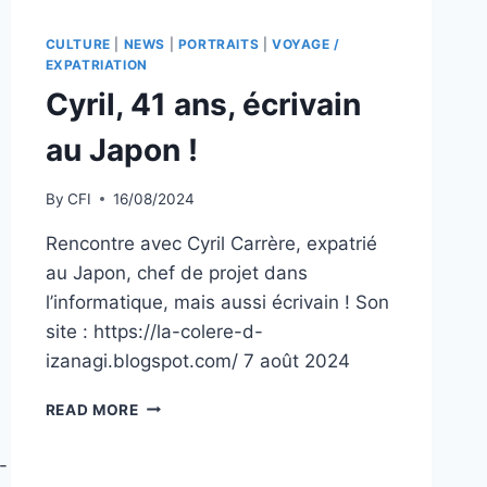
CULTURE
|
NEWS
|
PORTRAITS
|
VOYAGE /
EXPATRIATION
Cyril, 41 ans, écrivain
au Japon !
By
CFI
16/08/2024
Rencontre avec Cyril Carrère, expatrié
au Japon, chef de projet dans
l’informatique, mais aussi écrivain ! Son
site : https://la-colere-d-
izanagi.blogspot.com/ 7 août 2024
CYRIL,
READ MORE
41
ANS,
-
ÉCRIVAIN