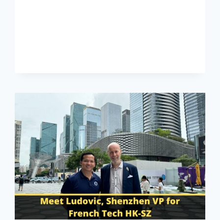
SE
SENT
PLUS
CHEZ
LUI
EN
FRANCE
!