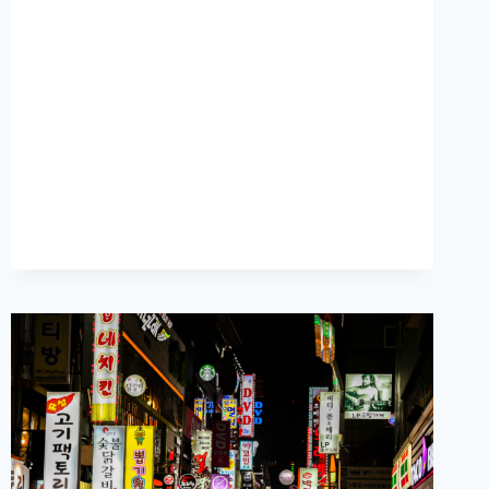
AU
VIETNAM
!