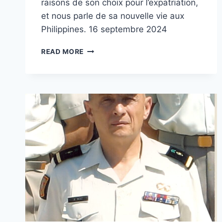
raisons de son choix pour l’expatriation,
et nous parle de sa nouvelle vie aux
Philippines. 16 septembre 2024
ÊTRE
READ MORE
PATRIOTE
ET
QUITTER
LA
FRANCE
POUR
LES
PHILIPPINES