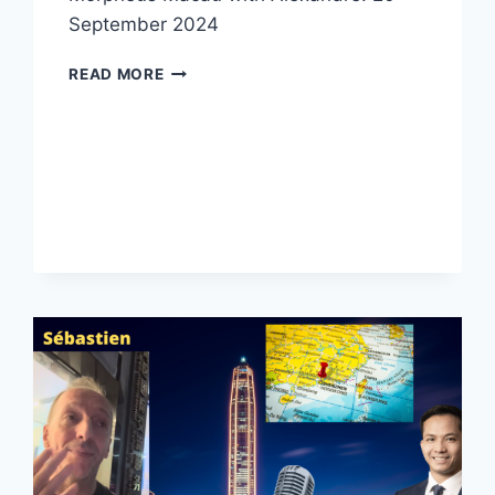
September 2024
ALAIN
READ MORE
DUCASSE
@
MORPHEUS
MACAU
–
PRIVATE
VIP
VISIT!