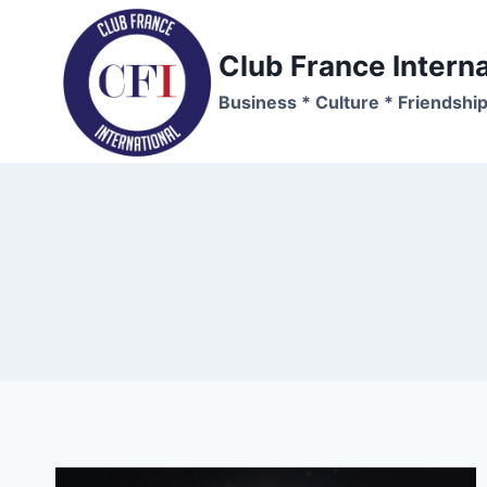
Skip
to
Club France Interna
content
Business * Culture * Friendshi