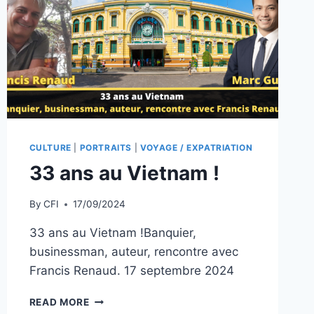
NOUS
DIT
TOUT
!
CULTURE
|
PORTRAITS
|
VOYAGE / EXPATRIATION
33 ans au Vietnam !
By
CFI
17/09/2024
33 ans au Vietnam !Banquier,
businessman, auteur, rencontre avec
Francis Renaud. 17 septembre 2024
33
READ MORE
ANS