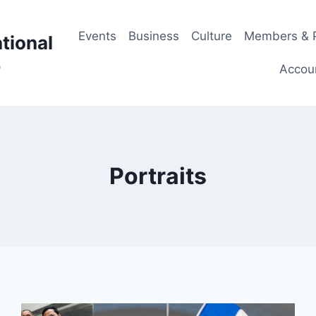
Events
Business
Culture
Members & P
tional
p
Accou
Portraits