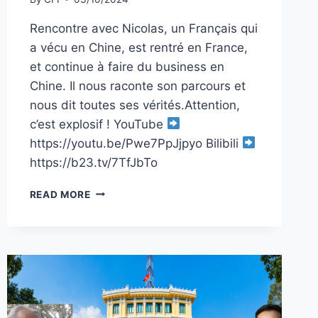
Rencontre avec Nicolas, un Français qui
a vécu en Chine, est rentré en France,
et continue à faire du business en
Chine. Il nous raconte son parcours et
nous dit toutes ses vérités.Attention,
c’est explosif ! YouTube
https://youtu.be/Pwe7PpJjpyo Bilibili
https://b23.tv/7TfJbTo
LA
READ MORE
RÉALITÉ
DU
BUSINESS
EN
CHINE
:
CE
FRANÇAIS