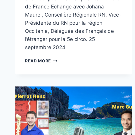
de France Echange avec Johana
Maurel, Conseillère Régionale RN, Vice-
Présidente du RN pour la région
Occitanie, Déléguée des Français de
l’étranger pour la 5e circo. 25
septembre 2024
RENTRÉE
READ MORE
POLITIQUE
–
RN
–
5E
CIRCO
DE
FRANÇAIS
ÉTABLIS
HORS
DE