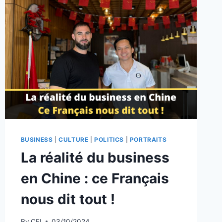
BUSINESS
|
CULTURE
|
POLITICS
|
PORTRAITS
La réalité du business
en Chine : ce Français
nous dit tout !
By
CFI
03/10/2024