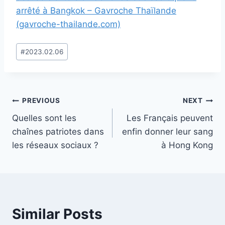
arrêté à Bangkok – Gavroche Thaïlande
(gavroche-thailande.com)
Post
#
2023.02.06
Tags:
Post
PREVIOUS
NEXT
Quelles sont les
Les Français peuvent
navigation
chaînes patriotes dans
enfin donner leur sang
les réseaux sociaux ?
à Hong Kong
Similar Posts