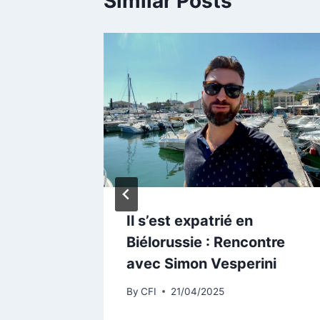
Similar Posts
is
Il s’est expatrié en
les
Biélorussie : Rencontre
avec Simon Vesperini
By
CFI
21/04/2025