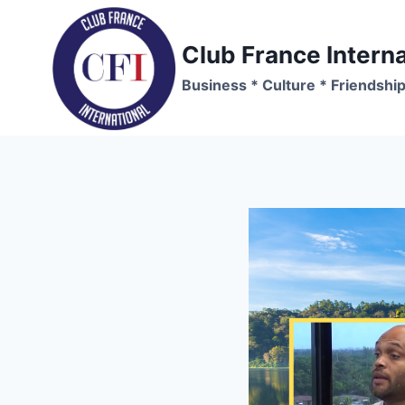
Skip
to
Club France Interna
content
Business * Culture * Friendshi