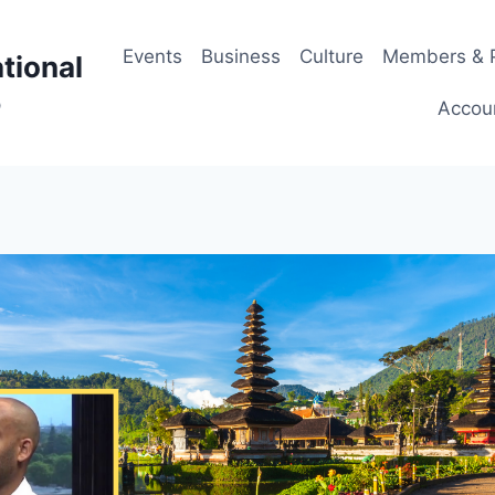
Events
Business
Culture
Members & P
tional
p
Accou