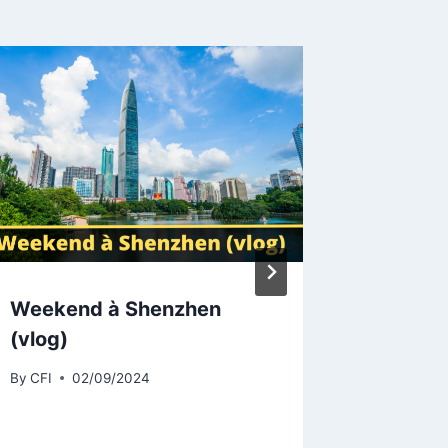
Weekend à Shenzhen
Echang
(vlog)
Françai
vietnam
By
CFI
02/09/2024
Vietna
By
CFI
0