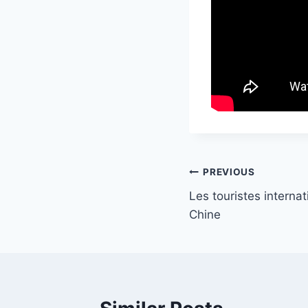
Post
PREVIOUS
Les touristes interna
navigation
Chine