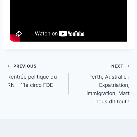
Post
PREVIOUS
NEXT
Rentrée politique du
Perth, Australie :
navigation
RN – 11e circo FDE
Expatriation,
immigration, Matt
nous dit tout !