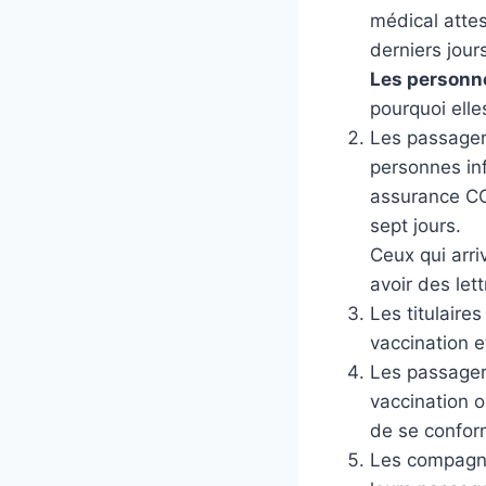
médical attes
derniers jour
Les personn
pourquoi elle
Les passager
personnes inf
assurance CO
sept jours.
Ceux qui arri
avoir des let
Les titulaire
vaccination 
Les passagers
vaccination o
de se conform
Les compagni