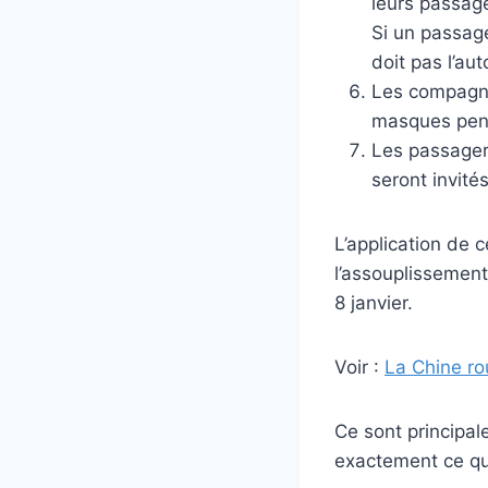
leurs passag
Si un passag
doit pas l’au
Les compagni
masques pend
Les passager
seront invité
L’application de 
l’assouplissemen
8 janvier.
Voir :
La Chine rou
Ce sont principal
exactement ce que