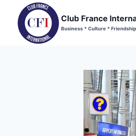
Skip
to
Club France Interna
content
Business * Culture * Friendshi