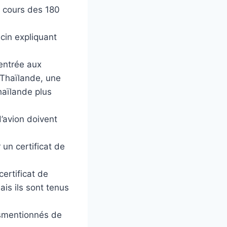
u cours des 180
cin expliquant
entrée aux
 Thaïlande, une
haïlande plus
d’avion doivent
 un certificat de
ertificat de
is ils sont tenus
usmentionnés de