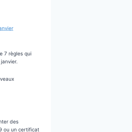
anvier
e 7 règles qui
janvier.
uveaux
nter des
 ou un certificat