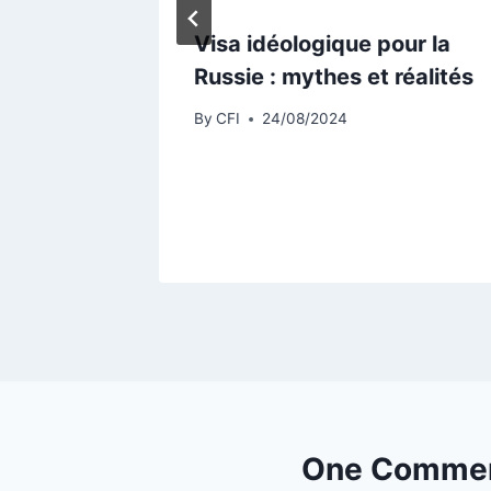
Visa idéologique pour la
rm that
Russie : mythes et réalités
ies in
By
CFI
24/08/2024
perts
One Comme