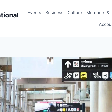
Events
Business
Culture
Members & P
tional
p
Accou