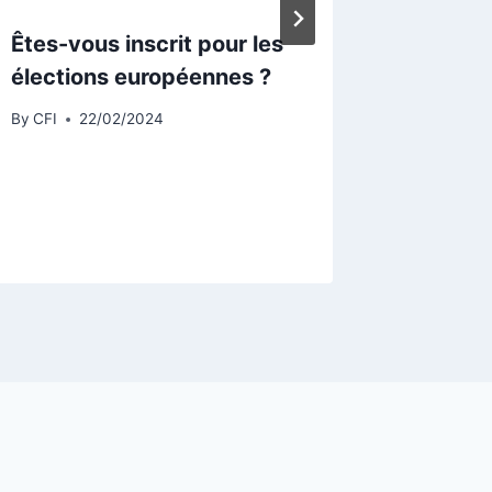
Êtes-vous inscrit pour les
4 Fran
élections européennes ?
le séis
By
CFI
22/02/2024
By
CFI
1