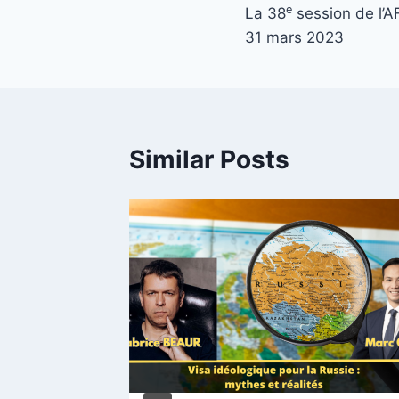
e
La 38
session de l’A
navigation
31 mars 2023
Similar Posts