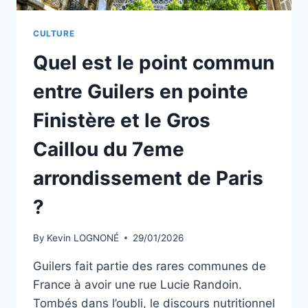
UNIVERSELLE
DE
RIYAD
CULTURE
EN
Quel est le point commun
2030
entre Guilers en pointe
Finistère et le Gros
Caillou du 7eme
arrondissement de Paris
?
By
Kevin LOGNONÉ
29/01/2026
Guilers fait partie des rares communes de
France à avoir une rue Lucie Randoin.
Tombés dans l’oubli, le discours nutritionnel