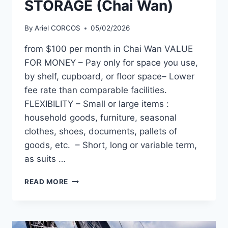
STORAGE (Chai Wan)
By
Ariel CORCOS
05/02/2026
from $100 per month in Chai Wan VALUE
FOR MONEY – Pay only for space you use,
by shelf, cupboard, or floor space– Lower
fee rate than comparable facilities.
FLEXIBILITY – Small or large items :
household goods, furniture, seasonal
clothes, shoes, documents, pallets of
goods, etc. – Short, long or variable term,
as suits …
FLEXIBLE
READ MORE
AFFORDABLE
STORAGE
(CHAI
WAN)