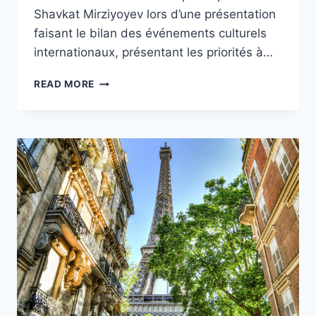
Shavkat Mirziyoyev lors d’une présentation
faisant le bilan des événements culturels
internationaux, présentant les priorités à…
LE
READ MORE
PAYS
DES
CONTES
DES
CARAVANSÉRAILS
ET
DES
HUILES
DE
COTON
ENTAME
SES
PRÉPARATIFS
POUR
L’EXPOSITION