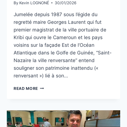
By
Kevin LOGNONÉ
30/01/2026
Jumelée depuis 1987 sous l’égide du
regretté maire Georges Laurent qui fut
premier magistrat de la ville portuaire de
Kribi qui ouvre le Cameroun et les pays
voisins sur la façade Est de l’Océan
Atlantique dans le Golfe de Guinée, “Saint-
Nazaire la ville renversante” entend
souligner son patrimoine inattendu («
renversant ») lié à son…
DE
READ MORE
LA
PLACE
DES
“QUATRE
Z’HORLOGES”
AU