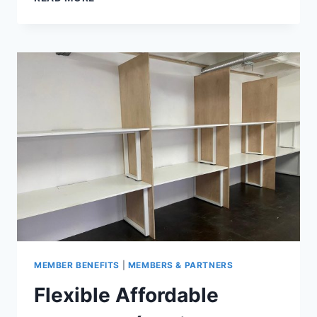
AVEC
ROMAIN,
ÉTUDIANT
FRANÇAIS
EN
ÉCHANGE
À
HONG
KONG.
MEMBER BENEFITS
|
MEMBERS & PARTNERS
Flexible Affordable