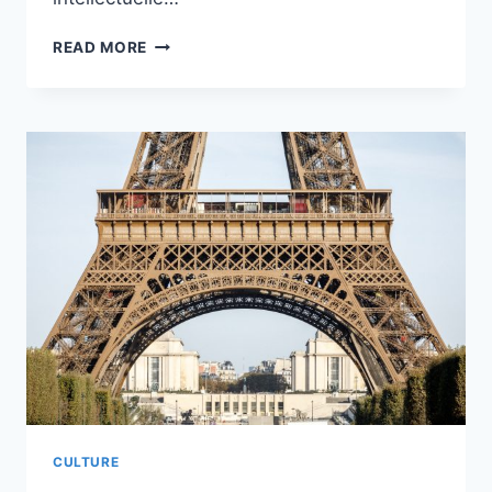
LE
READ MORE
RÉALISATEUR
FRANK
CIDIC
MBOUMI
PRÉPARE
UN
PROJET
DE
COURT-
MÉTRAGE
SUR
LES
AVATARS
DE
LA
GRANDE
RUE
DES
CULTURE
STUARTS