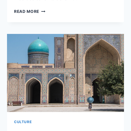
LA
READ MORE
MAIRIE
DE
PARIS
DÉVOILE
LA
PRÉVISUALISATION
DU
NOM
DE
LUCIE
RANDOIN
INSCRIT
SUR
LA
TOUR
EIFFEL
CULTURE