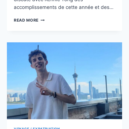
accomplissements de cette année et des…
RENCONTRE
READ MORE
AVEC
KENNIC
TONG
:
QUELLES
PERSPECTIVES
POUR
LA
FRENCH
ALUMNI
ASSOCIATION
(FAA)
?
VOYAGE / EXPATRIATION