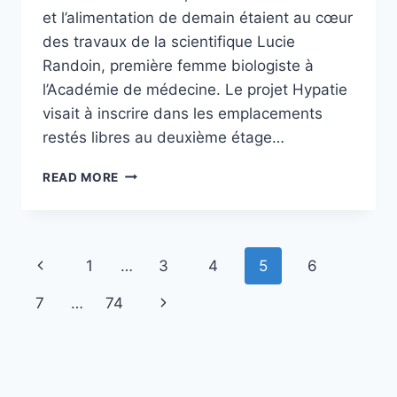
et l’alimentation de demain étaient au cœur
des travaux de la scientifique Lucie
Randoin, première femme biologiste à
l’Académie de médecine. Le projet Hypatie
visait à inscrire dans les emplacements
restés libres au deuxième étage…
QUEL
READ MORE
EST
LE
POINT
COMMUN
Page
Previous
1
…
3
4
5
6
ENTRE
GUILERS
navigation
Page
Next
7
…
74
EN
POINTE
Page
FINISTÈRE
ET
LE
GROS