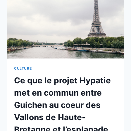
K’RISME
STYLE
MET
EN
SCÈNE
LES
VOILES
DU
CHARISME
STUART’ISTIQUE
CULTURE
Ce que le projet Hypatie
met en commun entre
Guichen au coeur des
Vallons de Haute-
Bretagne et l’esplanade