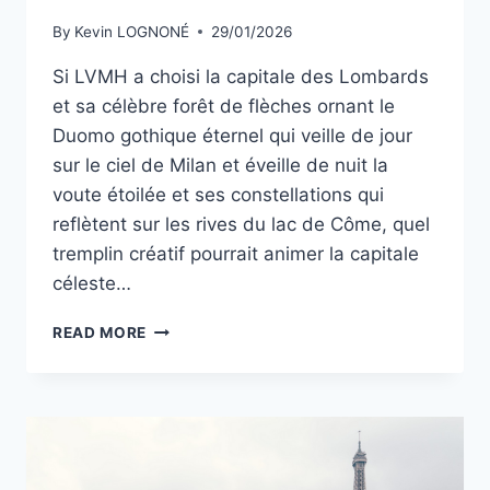
By
Kevin LOGNONÉ
29/01/2026
Si LVMH a choisi la capitale des Lombards
et sa célèbre forêt de flèches ornant le
Duomo gothique éternel qui veille de jour
sur le ciel de Milan et éveille de nuit la
voute étoilée et ses constellations qui
reflètent sur les rives du lac de Côme, quel
tremplin créatif pourrait animer la capitale
céleste…
APRÈS
READ MORE
LA
DALMATIE
AFRICAINE,
LE
CRÉATEUR
DE
MODE