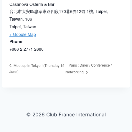
Casanova Osteria & Bar
台北市大安區忠孝東路四段170巷6弄12號 1樓, Taipei,
Taiwan, 106
Taipei
,
Taiwan
+ Google Map
Phone
+886 2 2771 2680
Paris : Dîner / Conférence /
Meet up in Tokyo ! (Thursday 15
June)
Networking
© 2026 Club France International