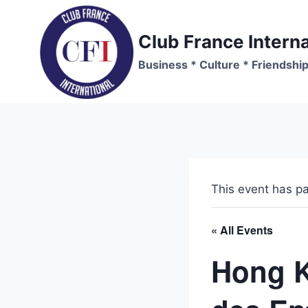
Skip
to
Club France Interna
content
Business * Culture * Friendshi
This event has p
« All Events
Hong K