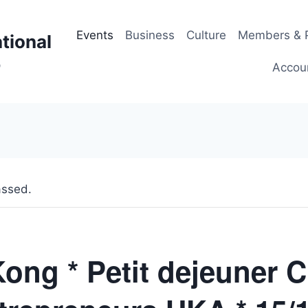
Events
Business
Culture
Members & P
tional
p
Accou
assed.
ong * Petit dejeuner C