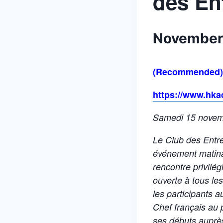
des En
November 
(Recommended)
https://www.hk
Samedi 15 novem
Le Club des Entre
événement matinal
rencontre privilég
ouverte à tous le
les participants a
Chef français au 
ses débuts auprès