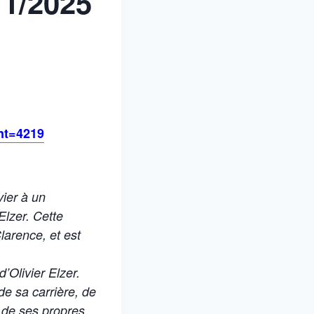
11/2025
nt=4219
ier à un
Elzer. Cette
larence, et est
d’Olivier Elzer.
e sa carrière, de
 de ses propres