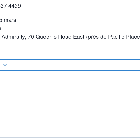
537 4439
15 mars
h
r Admiralty, 70 Queen’s Road East (près de Pacific Place