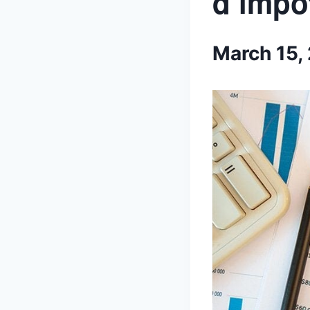
d’impô
March 15,