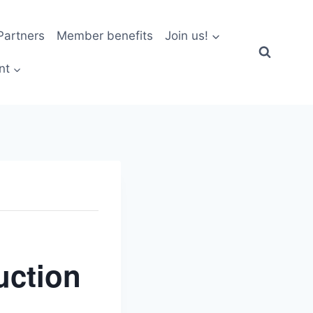
artners
Member benefits
Join us!
nt
uction