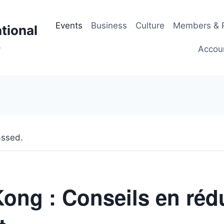
Events
Business
Culture
Members & P
tional
p
Accou
assed.
ong : Conseils en réd