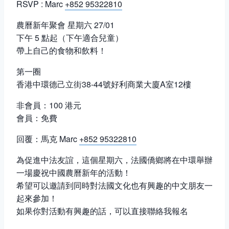
RSVP : Marc
+852 95322810
農曆新年聚會 星期六 27/01
下午 5 點起（下午適合兒童）
帶上自己的食物和飲料！
第一圈
香港中環德己立街38-44號好利商業大廈A室12樓
非會員：100 港元
會員：免費
回覆：馬克 Marc
+852 95322810
為促進中法友誼，這個星期六，法國僑鄉將在中環舉辦
一場慶祝中國農曆新年的活動！
希望可以邀請到同時對法國文化也有興趣的中文朋友一
起來參加！
如果你對活動有興趣的話，可以直接聯絡我報名