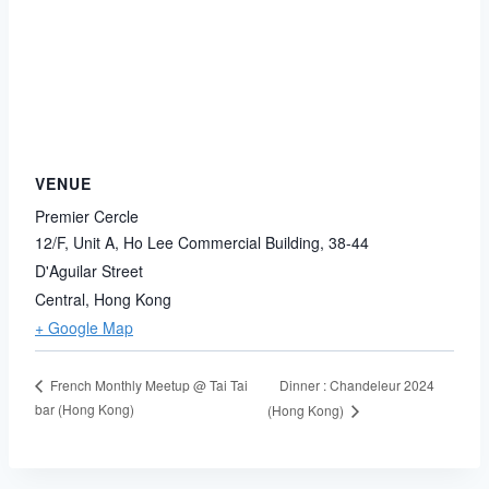
VENUE
Premier Cercle
12/F, Unit A, Ho Lee Commercial Building, 38-44
D'Aguilar Street
Central
,
Hong Kong
+ Google Map
Dinner : Chandeleur 2024
French Monthly Meetup @ Tai Tai
bar (Hong Kong)
(Hong Kong)