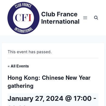
Skip
to
Club France
content
International
This event has passed.
« All Events
Hong Kong: Chinese New Year
gathering
January 27, 2024 @ 17:00
-