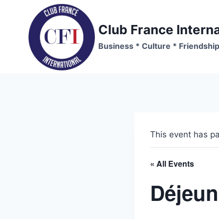
Skip
to
Club France Interna
content
Business * Culture * Friendshi
This event has p
« All Events
Déjeun