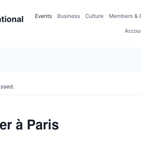
Events
Business
Culture
Members & P
tional
p
Accou
assed.
er à Paris