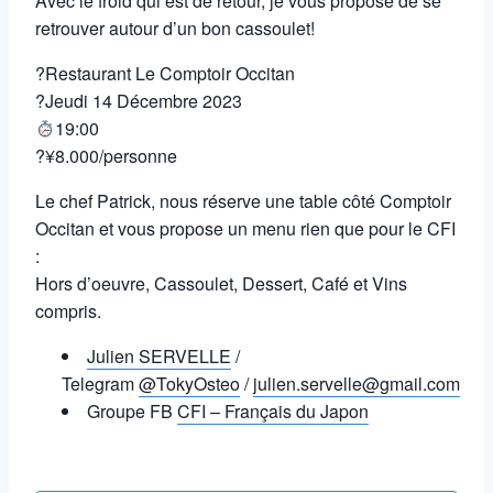
Avec le froid qui est de retour, je vous propose de se
retrouver autour d’un bon cassoulet!
?Restaurant Le Comptoir Occitan
?️Jeudi 14 Décembre 2023
19:00
?¥8.000/personne
Le chef Patrick, nous réserve une table côté Comptoir
Occitan et vous propose un menu rien que pour le CFI
:
Hors d’oeuvre, Cassoulet, Dessert, Café et Vins
compris.
Julien SERVELLE
/
Telegram
@TokyOsteo
/
julien.servelle@gmail.com
Groupe FB
CFI – Français du Japon