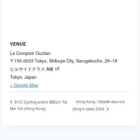
VENUE
Le Comptoir Occitan
〒150-0033 Tokyo, Shibuya City, Sarugakucho, 29−18
ヒルサイドテラス A棟 1F
Tokyo
,
Japan
+ Google Map
Hong Kong : Galette des rois
9/12: Cycling and/or BBQ in Tai
Mei Tuk (Hong Kong)
(King’s cake) 2024