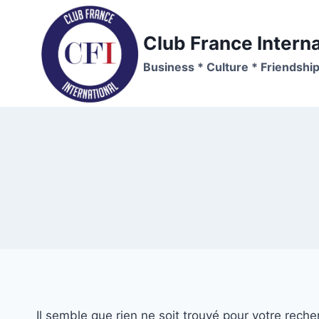
Aller
au
Club France Interna
contenu
Business * Culture * Friendshi
Il semble que rien ne soit trouvé pour votre reche