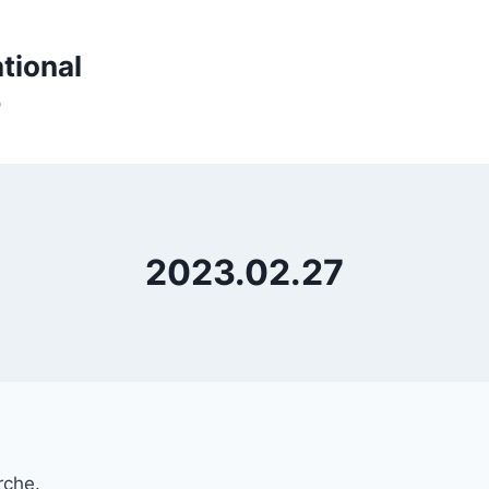
tional
p
2023.02.27
rche.